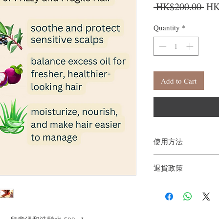
Reg
 HK$200.00 
HK
Quantity
*
Add to Cart
使用方法
擠在手掌上，塗抹在濕
退貨政策
輕輕按摩並徹底沖洗。
如果您對我們的產品質
戶。首先，您需要在收
件通知我們。但是，您