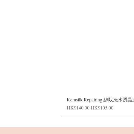
Kerasilk Repairing 絲馭洸水誘
Regular Price
Sale Price
HK$140.00
HK$105.00