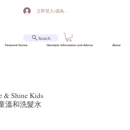
立即登入/成為會員
Search
Featured Series
Hairstyle Information and Advice
About
e & Shine Kids
 兒童溫和洗髮水