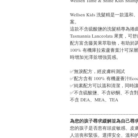
Wellsen Tame & Shine Kids 
Wellsen Kids 洗髮精是一
案。
這款不含硫酸鹽的洗髮精專為捲曲和
Tasmannia Lanceolat
配方富含藤黃果萃取物，有助於
100% 有機庫拉索蘆薈葉汁可
時增加光澤並增強質感。
✅無淚配方，經皮膚科測試
✅配方含有 100% 有機蘆薈汁Ecocert
✅純素配方可以溫和清潔，同時
✅不含硫酸鹽、不含矽酮、不含
不含 DEA、MEA、TEA
--------------------------------------------
為您的孩子尋求緩解並為自己尋
您的孩子是否患有頭皮敏感、皮
人沮喪和緊張。選擇安全、溫和