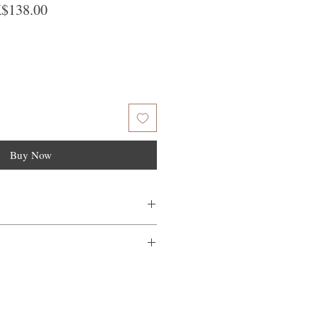
ular Price
Sale Price
$138.00
Buy Now
髮上。
量不滿意，我們很樂意退款給所有客
到我們的產品後的前7天內通過電子郵
需要支付退回的運費。謝謝。​