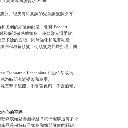
Shampoo 兒童溫和洗髮水 500mL
款溫和、無淚、經皮膚科測試的兒童護髮解決方
脆弱的頭髮而配製，含有 Ecocert
a 果實，可舒緩和保護敏感的頭皮，使頭髮光滑柔軟。
調節多餘的皮脂，同時強化和滋養毛囊。
深層滋潤和滋養頭髮，使頭髮更易於打理，同
 Tasmannia Lanceolata 和山竹萃取物
讓沐浴時間充滿樂趣和享受。
對羥基苯甲酸酯、不含著色劑、不含酒精、
----------
求內心的平靜
膚乾燥或頭髮捲曲纏結？我們理解這有多令
的產品是保持孩子頭皮和頭髮健康的關鍵。