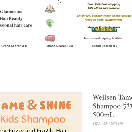
Over $300 Free shipping
​10% off for new member
Glamorous
Enjoy 12% discount when spend $500up
HairBeauty
Coupon code: 2023promote
ssional hair care
Member Points Program
LEARN MORE
International shipping Available
Brand Search A-H
Brand Search H-M
Brand Search N-Z
Wellsen Tam
Shampoo
500mL
SKU: 455445678899