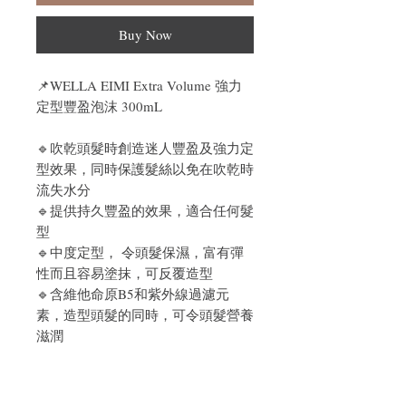
Buy Now
📌
WELLA EIMI Extra Volume 強力
定型豐盈泡沫 300mL
🔹吹乾頭髮時創造迷人豐盈及強力定
型效果，同時保護髮絲以免在吹乾時
流失水分
🔹
提供持久豐盈的效果，適合任何髮
型
🔹
中度定型， 令頭髮保濕，富有彈
性而且容易塗抹，可反覆造型
🔹含維他命原B5和紫外線過濾元
素，造型頭髮的同時，可令頭髮營養
滋潤