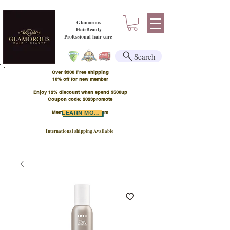
Glamorous
HairBeauty
Professional hair care
Search
Over $300 Free shipping
​10% off for new member
Enjoy 12% discount when spend $500up
Coupon code: 2023promote
Member Points Program
LEARN MORE
International shipping Available