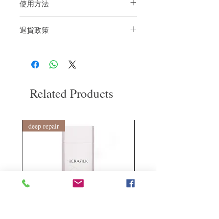
使用方法
用前請先搖勻，可用於濕髮或乾髮上。
退貨政策
將適量的泡沬均勻地塗於頭髮上，隨意造
型，讓頭髮自然風乾或用風筒吹乾即可
如果您對我們的產品質量不滿意，我們很
樂意退款給所有客戶。首先，您需要在收
到我們的產品後的前7天內通過電子郵件
通知我們。但是，您需要支付退回的運
費。謝謝。
Related Products
deep repair
敏感護理