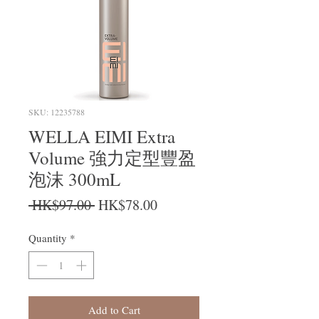
SKU: 12235788
WELLA EIMI Extra
Volume 強力定型豐盈
泡沫 300mL
Regular Price
Sale Price
 HK$97.00 
HK$78.00
Quantity
*
Add to Cart