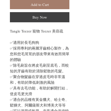
Add to Cart
Buy Now
Tangle Teezer 寵物 Teezer 美容疏
✅適用於長毛狗狗
✅採用專利的兩層牙齒精心製作，為
您和您毛茸茸的朋友帶來有效而簡單
的體驗
✅除毛刷旨在將皮毛刷至底毛，而較
短的牙齒有助於清除鬆散的毛髮。
✅聚合物髮齒在穿過皮毛時非常溫
和，有助於降低刺激的風險
✅具有去毛功能，有助於解開打結，
使皮毛更光滑
✅適合的品種有黃金獵犬、哈士奇、
鬆獅犬、阿爾薩斯犬和博美犬等等
✅可以濕用或乾用，非常適合洗澡時