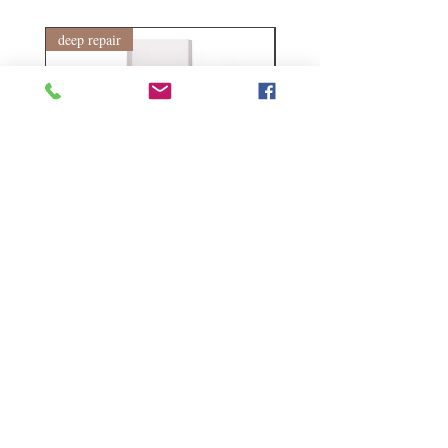
deep repair
敏感護理
Kerasilk Repairing 絲馭洸水
Kerastase BAIN VITAL
誘晶漾洗髮露 250ml
DERMO-CALM 頭
髮水 1000ml
Regular Price
Sale Price
HK$140.00
HK$105.00
Regular Price
HK$510.00