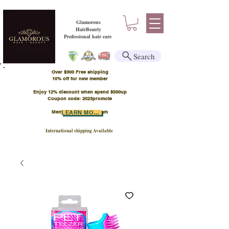
Glamorous
HairBeauty
Professional hair care
Search
Over $300 Free shipping
​10% off for new member
Enjoy 12% discount when spend $500up
Coupon code: 2023promote
Member Points Program
LEARN MORE
International shipping Available