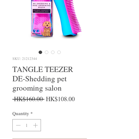
SKU: 21212344
TANGLE TEEZER
DE-Shedding pet
grooming salon
Regular Price
Sale Price
 HK$160.00 
HK$108.00
Quantity
*