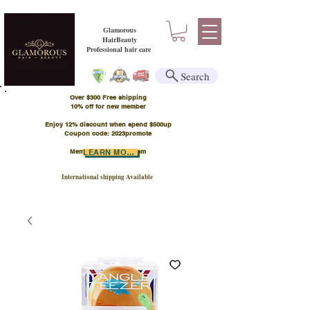
Glamorous
HairBeauty
Professional hair care
Search
Over $300 Free shipping
​10% off for new member
Enjoy 12% discount when spend $500up
Coupon code: 2023promote
Member Points Program
LEARN MORE
International shipping Available