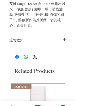
英國Tangel Teezer 自 2007 年推出以
來，徹底改變了髮刷市場，被描述
為“改變生活”、“神奇”和“必備的刷
子”，將創新作為其所做一切的核
心，逗弄世界。
退貨政策
如果您對我們的產品質量不滿意，我們很
樂意退款給所有客戶。首先，您需要在收
到我們的產品後的前7天內通過電子郵件
通知我們。但是，您需要支付退回的運
費。謝謝。​
Related Products
deep repair
敏感護理