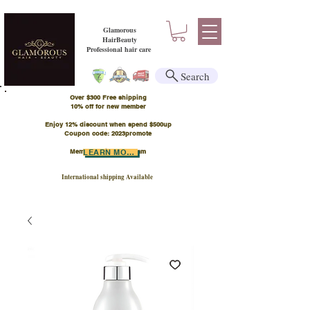
Glamorous
HairBeauty
Professional hair care
Search
Over $300 Free shipping
​10% off for new member
Enjoy 12% discount when spend $500up
Coupon code: 2023promote
Member Points Program
LEARN MORE
International shipping Available