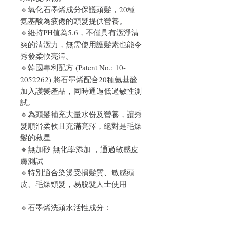
🔹氧化石墨烯成分保護頭髮，20種
氨基酸為疲倦的頭髮提供營養。
🔹維持PH值為5.6，不僅具有潔淨清
爽的清潔力，無需使用護髮素也能令
秀發柔軟亮澤。
🔹韓國專利配方 (Patent No.: 10-
2052262) 將石墨烯配合20種氨基酸
加入護髪產品，同時通過低過敏性測
試。
🔹為頭髮補充大量水份及營養，讓秀
髮順滑柔軟且充滿亮澤，絕對是毛燥
髮的救星
🔹無加矽 無化學添加 ，通過敏感皮
膚測試
🔹特別適合染燙受損髮質、敏感頭
皮、毛燥頸髮，易脫髮人士使用
🔹石墨烯洗頭水活性成分：