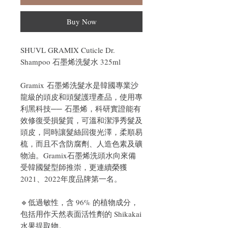
Buy Now
SHUVL GRAMIX Cuticle Dr.
Shampoo 石墨烯洗髮水 325ml
Gramix 石墨烯洗髮水是韓國專業沙
龍級的頭皮和頭髮護理產品，使用專
利黑科技── 石墨烯，科研實證能有
效修復受損髮質，可溫和潔淨秀髮及
頭皮，同時讓髮絲回復光澤，柔順易
梳，而且不含防腐劑、人造色素及礦
物油。Gramix石墨烯洗頭水向來備
受韓國髮型師推崇，更連續榮獲
2021、2022年度品牌第一名。
🔹低過敏性，含 96% 的植物成分，
包括用作天然表面活性劑的 Shikakai
水果提取物。