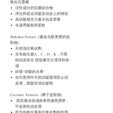
氧化石墨烯
活性成分的抗菌組合物
淨化和趕走頭髮及頭皮上的積垢
為頭髮補充大量水份及營養
令讓秀髮順滑柔軟
Shikakai Extract（藤金合歡果實的提
取物）
天然強抗氧化劑
含有維生素A，C，D，K，可幫
助頭皮衛生 使肌膚充分潔淨和保
濕
綽號“頭髮的水果”
在印度用作天然頭髮護理防止頭
皮屑，脫髮並強化髮根
Coconut Extracts (椰子提取物)
因其最佳保濕效果而備受讚譽，
可改善乾頭皮屑
所含的維生素有抗氧化劑的作用