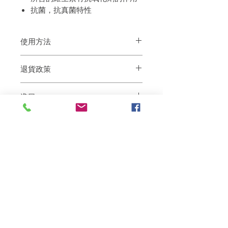
抗菌，抗真菌特性
使用方法
先用水充分洗浸濕頭髮和頭皮，取適量
退貨政策
Gramix Cuticle Dr. Shampoo 發泡後，塗在
頭髮和頭皮上輕輕按摩，最後用流水洗淨
如果您對我們的產品質量不滿意，我們很
即可。 洗髮後， 取適量Cuticle
進口
樂意退款給所有客戶。首先，您需要在收
Dr.Treatment 塗抹在濕潤的頭髮上，用手
到我們的產品後的前7天內通過電子郵件
指梳理後用溫水徹底沖洗乾淨。
平行進口商品
通知我們。但是，您需要支付退回的運
費。謝謝。
Related Products
deep repair
敏感護理