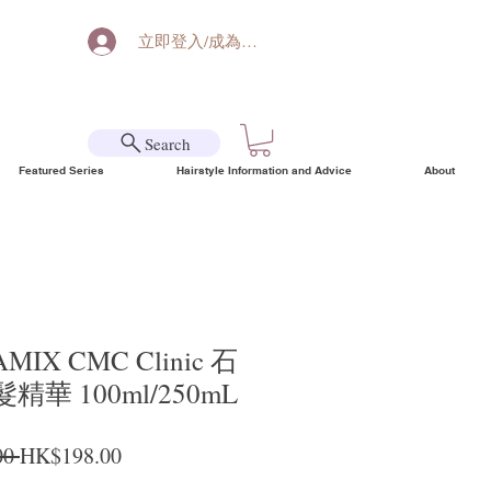
立即登入/成為會員
Search
Featured Series
Hairstyle Information and Advice
About
MIX CMC Clinic 石
華 100ml/250mL
Regular Price
Sale Price
0 
HK$198.00