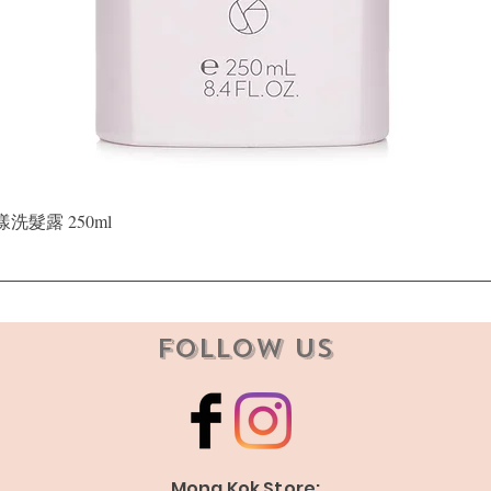
Quick View
晶漾洗髮露 250ml
Follow Us
Mong Kok Store: