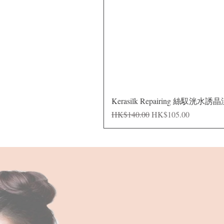
Kerasilk Repairing 絲馭洸水誘
Regular Price
Sale Price
HK$140.00
HK$105.00