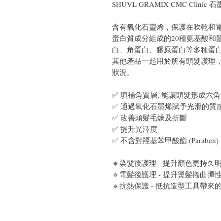
SHUVL GRAMIX CMC Clinic
含有氧化石靈烯，保護在吹乾和
蛋白質成分組成的20種氨基酸和
白、角蛋白、膠原蛋白等多種蛋
其他產品一起用於所有頭髮護理，
狀況。
✅ 填補角質層, 能讓頭髮形成六
✅ 通過氧化石墨烯賦予光滑的質
✅ 改善頭髮毛燥及折斷
✅ 提升光澤度
✅ 不含對羥基苯甲酸酯 (Parab
🔹染髮後護理 - 提升顏色更持久
🔹電髮後護理 - 提升燙髮捲曲
🔹抗熱保護 - 抵抗造型工具帶來