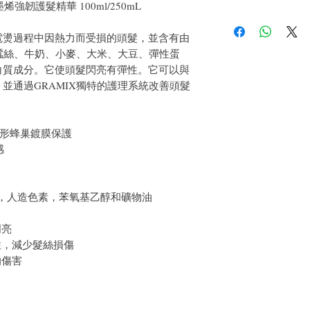
 石墨烯強韌護髮精華 100ml/250mL
件通知我們。但是，您
平行進口商品
電燙過程中因熱力而受損的頭髮，並含有由
蠶絲、牛奶、小麥、大米、大豆、彈性蛋
白質成分。它使頭髮閃亮有彈性。它可以與
並通過GRAMIX獨特的護理系統改善頭髮
角形蜂巢鍍膜保護
感
en)，人造色素，苯氧基乙醇和礦物油
明亮
彈性，減少髮絲損傷
的傷害