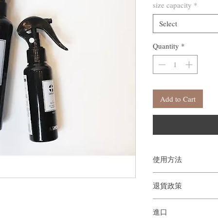
size capacity
*
Select
Quantity
*
Add to Cart
使用方法
將產品均勻噴灑於頭髮
退貨政策
如果您對我們的產品質
進口
戶。首先，您需要在收