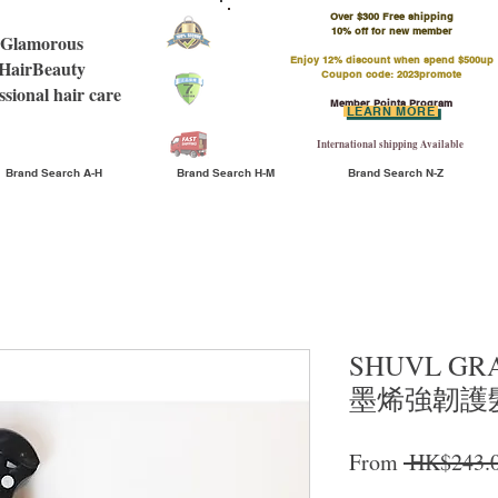
Over $300 Free shipping
​10% off for new member
Glamorous
Enjoy 12% discount when spend $500up
HairBeauty
Coupon code: 2023promote
ssional hair care
Member Points Program
LEARN MORE
International shipping Available
Brand Search A-H
Brand Search H-M
Brand Search N-Z
SHUVL GRA
墨烯強韌護髮精
From
 HK$243.0