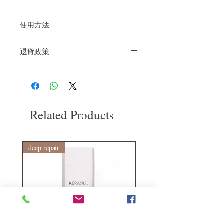
使用方法
用於鬈髮造型時，可用於濕髮上，然後可
退貨政策
讓頭髮自然風乾或用風罩把頭髮罩乾。
如果您對我們的產品質量不滿意，我們很
樂意退款給所有客戶。首先，您需要在收
到我們的產品後的前7天內通過電子郵件
通知我們。但是，您需要支付退回的運
費。謝謝。
Related Products
deep repair
敏感護理