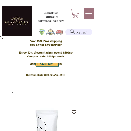
Glamorous
HairBeauty
Professional hair care
Search
Over $300 Free shipping
​10% off for new member
Enjoy 12% discount when spend $500up
Coupon code: 2023promote
Member Points Program
LEARN MORE
International shipping Available