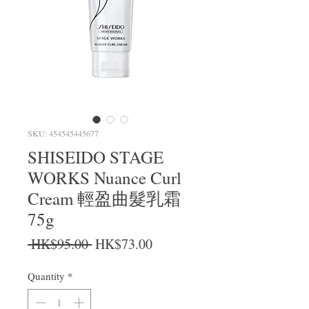
SKU: 454545445677
SHISEIDO STAGE
WORKS Nuance Curl
Cream 輕盈曲髮乳霜
75g
Regular Price
Sale Price
 HK$95.00 
HK$73.00
Quantity
*