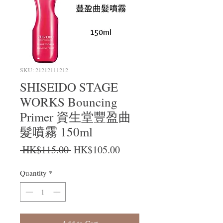
SKU: 21212111212
SHISEIDO STAGE
WORKS Bouncing
Primer 資生堂豐盈曲
髮噴霧 150ml
Regular Price
Sale Price
 HK$115.00 
HK$105.00
Quantity
*
Add to Cart