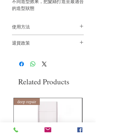
不同造型效果，把髮絲打造至最適合
的造型狀態
使用方法
髮根位置噴上豐盈曲髮噴霧然後吹乾。如
退貨政策
想增加豐盈感，可從髮尾開始向上吹乾至
髮根。
如果您對我們的產品質量不滿意，我們很
樂意退款給所有客戶。首先，您需要在收
到我們的產品後的前7天內通過電子郵件
通知我們。但是，您需要支付退回的運
費。謝謝。
Related Products
deep repair
敏感護理