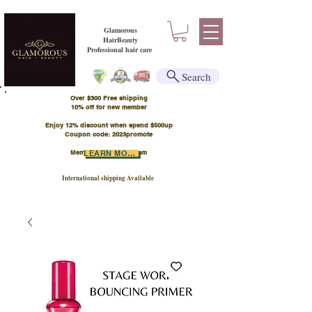
Glamorous
HairBeauty
Professional hair care
Search
Over $300 Free shipping
​10% off for new member
Enjoy 12% discount when spend $500up
Coupon code: 2023promote
Member Points Program
LEARN MORE
International shipping Available