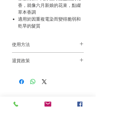
香，就像六月新娘的花束，點綴
草本香調
適用於因重複電染而變得脆弱和
乾旱的髮質
使用方法
洗頭時按摩頭皮及頭髮3分鐘後，然後清
退貨政策
水徹底沖淨。
如果您對我們的產品質量不滿意，我們很
樂意退款給所有客戶。首先，您需要在收
到我們的產品後的前7天內通過電子郵件
通知我們。但是，您需要支付退回的運
費。謝謝。
Related Products
deep repair
敏感護理