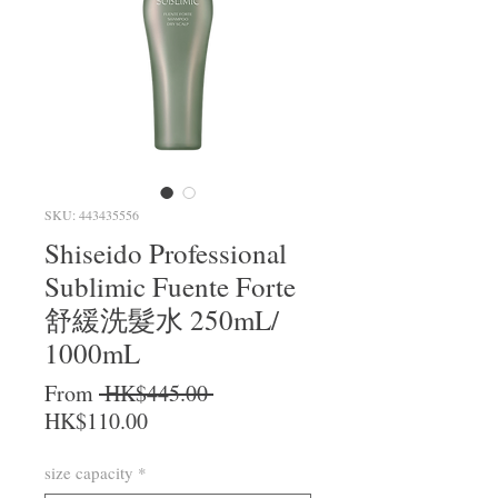
SKU: 443435556
Shiseido Professional
Sublimic Fuente Forte
舒緩洗髮水 250mL/
1000mL
Regular Price
From
 HK$445.00 
Sale Price
HK$110.00
size capacity
*