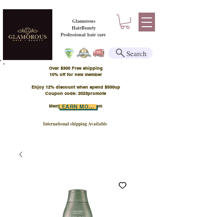
Glamorous
HairBeauty
Professional hair care
Search
Over $300 Free shipping
​10% off for new member
Enjoy 12% discount when spend $500up
Coupon code: 2023promote
Member Points Program
LEARN MORE
International shipping Available