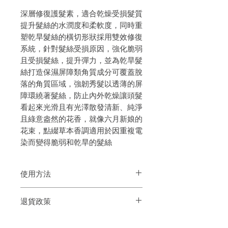
深層修復護髮素，適合乾燥受損髮質
提升髮絲的水潤度和柔軟度，同時重
塑乾旱髮絲的橫切形狀採用雙效修復
系統，針對髮絲受損原因，強化脆弱
且受損髮絲，提升彈力，並為乾旱髮
絲打造保濕屏障類角質成分可覆蓋脫
落的角質區域，強韌秀髮以透薄的屏
障環繞著髮絲，防止內外乾燥讓頭髮
看起來光滑且有光澤散發清新、純淨
且綠意盎然的花香，就像六月新娘的
花束，點綴草本香調適用於因重複電
染而變得脆弱和乾旱的髮絲
使用方法
洗頭後，將護髮素塗抹於髮中及髮尾，梳
退貨政策
順並停留1-2分鐘，然後清水徹底沖淨。
如果您對我們的產品質量不滿意，我們很