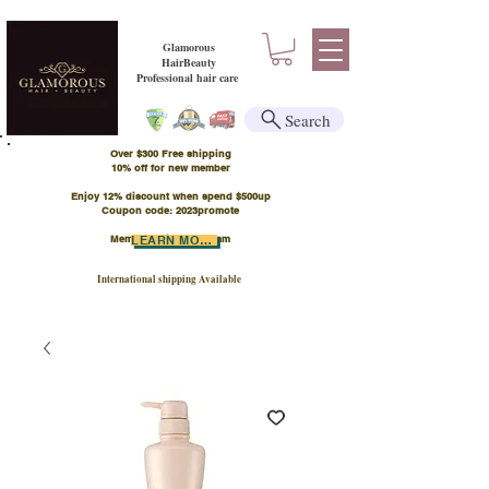
Glamorous
HairBeauty
Professional hair care
Search
Over $300 Free shipping
​10% off for new member
Enjoy 12% discount when spend $500up
Coupon code: 2023promote
Member Points Program
LEARN MORE
International shipping Available