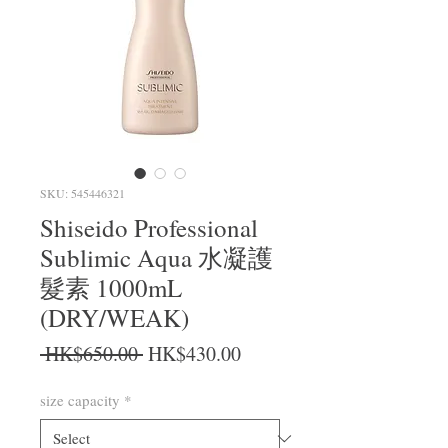
SKU: 545446321
Shiseido Professional
Sublimic Aqua 水凝護
髮素 1000mL
(DRY/WEAK)
Regular Price
Sale Price
 HK$650.00 
HK$430.00
size capacity
*