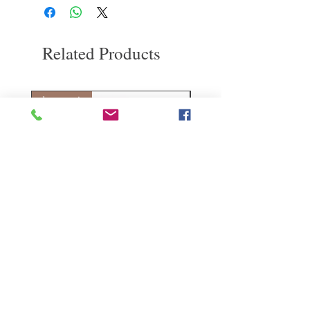
樂意退款給所有客戶。首先，您需要在收
到我們的產品後的前7天內通過電子郵件
通知我們。但是，您需要支付退回的運
費。謝謝。
Related Products
deep repair
敏感護理
Kerasilk Repairing 絲馭洸水
Kerastase BAIN VITAL
誘晶漾洗髮露 250ml
DERMO-CALM 頭
髮水 1000ml
Regular Price
Sale Price
HK$140.00
HK$105.00