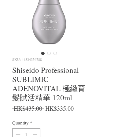
SKU: 44334356788
Shiseido Professional
SUBLIMIC
ADENOVITAL 極緻育
髮賦活精華 120ml
Regular Price
Sale Price
 HK$435.00 
HK$335.00
Quantity
*