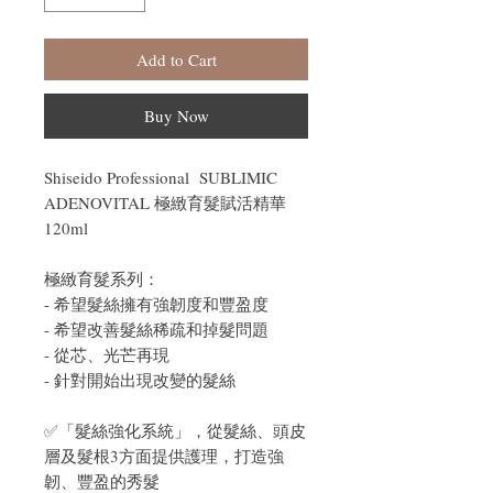
Add to Cart
Buy Now
Shiseido Professional SUBLIMIC
ADENOVITAL 極緻育髮賦活精華
120ml
極緻育髮系列：
- 希望髮絲擁有強韌度和豐盈度
- 希望改善髮絲稀疏和掉髮問題
- 從芯、光芒再現
- 針對開始出現改變的髮絲
✅「髮絲強化系統」，從髮絲、頭皮
層及髮根3方面提供護理，打造強
韌、豐盈的秀髮