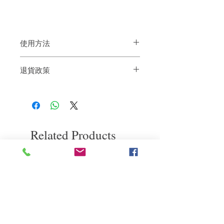
使用方法
洗髮後抹去頭髮上多餘的水份，將適量的
退貨政策
強效育髮精華素塗於頭皮及毛囊，然後輕
輕按摩，不用沖水。
如果您對我們的產品質量不滿意，我們很
要達至良好效果每天使用兩次。
樂意退款給所有客戶。首先，您需要在收
到我們的產品後的前7天內通過電子郵件
通知我們。但是，您需要支付退回的運
費。謝謝。
Related Products
deep repair
敏感護理