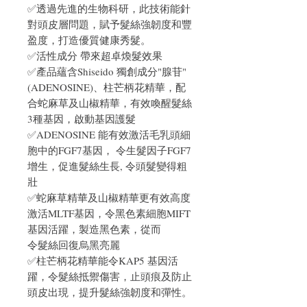
✅透過先進的生物科研，此技術能針
對頭皮層問題，賦予髮絲強韌度和豐
盈度，打造優質健康秀髮。
✅活性成分 帶來超卓煥髮效果
✅產品蘊含Shiseido 獨創成分"腺苷"
(ADENOSINE)、柱芒柄花精華，配
合蛇麻草及山椒精華，有效喚醒髮絲
3種基因，啟動基因護髮
✅ADENOSINE 能有效激活毛乳頭細
胞中的FGF7基因， 令生髮因子FGF7
增生，促進髮絲生長, 令頭髮變得粗
壯
✅蛇麻草精華及山椒精華更有效高度
激活MLTF基因，令黑色素細胞MIFT
基因活躍，製造黑色素，從而
令髮絲回復烏黑亮麗
✅柱芒柄花精華能令KAP5 基因活
躍，令髮絲抵禦傷害，止頭痕及防止
頭皮出現，提升髮絲強韌度和彈性。