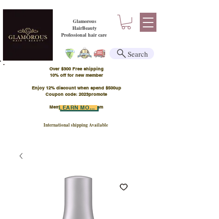
Glamorous
HairBeauty
Professional hair care
Search
Over $300 Free shipping
​10% off for new member
Enjoy 12% discount when spend $500up
Coupon code: 2023promote
Member Points Program
LEARN MORE
International shipping Available