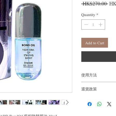
Reg
 HK$270.00 
HK
Quantity
*
Add to Cart
使用方法
1. **清潔頭髮**
退貨政策
2. **取適量髮尾油
3. **均勻塗抹**
如果您對我們的產品質
梳把頭髮疏通
戶。首先，您需要在收
4. **吹乾**：選
件通知我們。但是，您
減少熱損傷
5. **造型**：髮尾