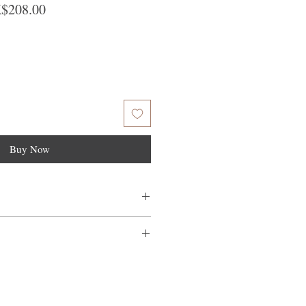
ular Price
Sale Price
$208.00
Buy Now
**擠出適量的髮尾油。通常一到兩泵就足夠
：將髮尾油均勻塗抹在髮尾和髮中部用密牙齒
量不滿意，我們很樂意退款給所有客
到我們的產品後的前7天內通過電子郵
擇中低熱風，並保持吹風機與頭髮適當距離，
需要支付退回的運費。謝謝。
油會幫助保持髮型的光滑和順直