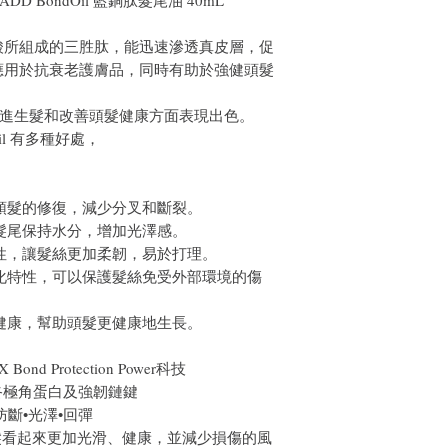
 BADD BondOil 藍銅肽髮尾油 40mL
酸所組成的三胜肽，能迅速滲透真皮層，促
應用於抗衰老護膚品，同時有助於強健頭髮
子促進生髮和改善頭髮健康方面表現出色。
Oil 有多種好處，
促進頭髮的修復，減少分叉和斷裂。
，讓髮尾保持水分，增加光澤感。
的彈性，讓髮絲更加柔韌，易於打理。
抗氧化特性，可以保護髮絲免受外部環境的傷
髮根健康，幫助頭髮更健康地生長。
d Protection Power科技
終極角蛋白及強韌鏈鍵
防斷•光澤•回彈
髮看起來更加光滑、健康，並減少損傷的風