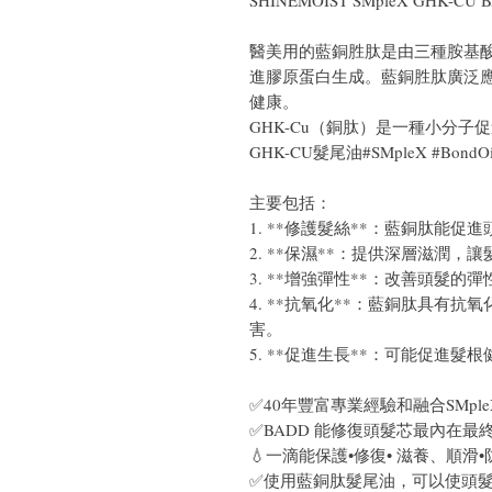
SHINEMOIST SMpleX GHK-CU
醫美用的藍銅胜肽是由三種胺基
進膠原蛋白生成。藍銅胜肽廣泛
健康。
GHK-Cu（銅肽）是一種小分
GHK-CU髮尾油#SMpleX #Bond
主要包括：
1. **修護髮絲**：藍銅肽能
2. **保濕**：提供深層滋潤
3. **增強彈性**：改善頭髮
4. **抗氧化**：藍銅肽具有
害。
5. **促進生長**：可能促進
✅40年豐富專業經驗和融合SMpleX Bon
✅BADD 能修復頭髮芯最內在最
💧一滴能保護•修復• 滋養、順滑•
✅使用藍銅肽髮尾油，可以使頭