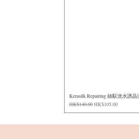
Kerasilk Repairing 絲馭洸水誘
Regular Price
Sale Price
HK$140.00
HK$105.00