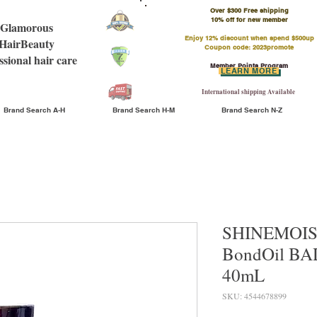
Over $300 Free shipping
​10% off for new member
Glamorous
Enjoy 12% discount when spend $500up
HairBeauty
Coupon code: 2023promote
ssional hair care
Member Points Program
LEARN MORE
International shipping Available
Brand Search A-H
Brand Search H-M
Brand Search N-Z
SHINEMOIS
BondOil
40mL
SKU: 4544678899