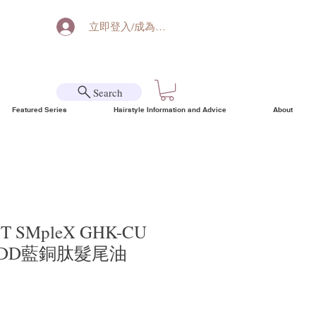
立即登入/成為會員
Search
Featured Series
Hairstyle Information and Advice
About
T SMpleX GHK-CU
 BADD藍銅肽髮尾油