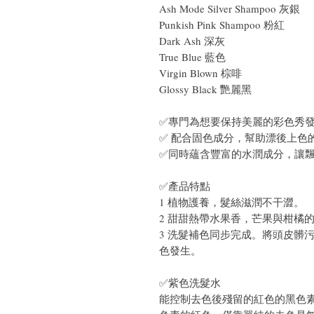
Ash Mode Silver Shampoo 灰銀
Punkish Pink Shampoo 粉紅
Dark Ash 深灰
True Blue 藍色
Virgin Blown 棕啡
Glossy Black 艷麗黑
✅專門為想要保持美麗的彩色秀
✅ 配合固色成分，幫助漂後上色
✅同時蘊含豐富的水潤成分，讓
✅產品特點
1 植物護養，髮絲滋潤不干澀。
2 甜甜熱帶水果香，芒果與柑橘
3 洗髮補色同步完成。將頭皮髒
色發生。
✅紫色洗髮水
能控制去色後殘留的紅色的黑色