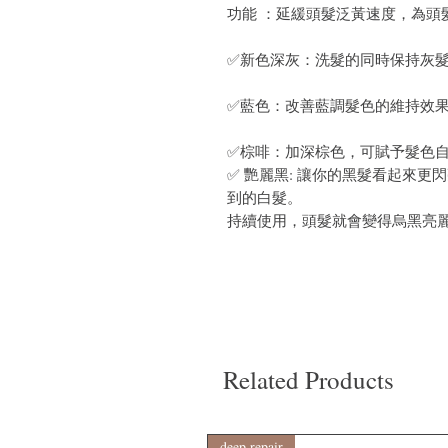
功能 ：延緩頭髮泛黃速度，為頭
✅新色深灰：洗髮的同時保持灰
✅藍色：改善藍調髮色的維持效
✅棕啡：加深棕色，可賦予髮色
✅ 艷麗黑: 讓你的黑髮看起來
到的白髮。
持續使用，頭髮就會變得烏黑亮
Related Products
deep repair