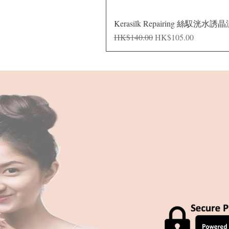
Kerasilk Repairing 絲馭洸水誘
Regular Price
Sale Price
HK$140.00
HK$105.00