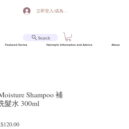
立即登入/成為會員
Search
Featured Series
Hairstyle Information and Advice
About
Moisture Shampoo 補
髮水 300ml
ular Price
Sale Price
$120.00