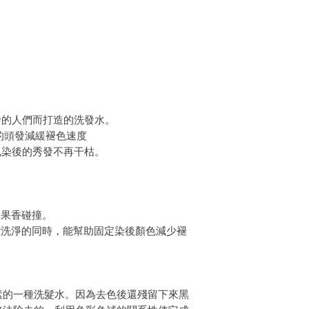
件通知我們。但是，您
發的人們而打造的洗發水。
的頭發減緩褪色速度
飄染後的秀發不再干枯。
的果香碰撞。
污洗淨的同時，能幫助固定染後顏色減少褪
素的一種洗髮水。因為去色後還殘留下來黑