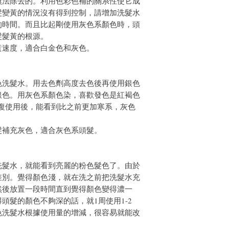
無法除去的。利用色彩色補的關系性使它成
髮變黃的情況沒有得到控制，請增加洗髮水
的時間。而且比起剛使用灰色系顏色時，頭
髮髮黃的根源。
黃速度，適合白金色和灰色。
色洗髮水。用去色劑高度去色後再使用銀色
銀色。用灰色系顏色染，喜歡發色是紅褐色
反復使用後，能看到比之前更加寒系，灰色
髮補充灰色，適合灰色系頭髮。
洗髮水，就能看到亮麗的粉色髮色了。由於
差別。覺得顏色淺，就在洗之前把洗髮水充
然後放置一段時間直到覺得顏色變得濃一
頭髮的顏色不夠深的話，就1周使用1-2
色洗髮水根據使用量的增減，很容易就能改