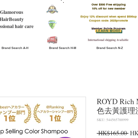
Over $300 Free shipping
​10% off for new member
Glamorous
Enjoy 12% discount when spend $500up
HairBeauty
Coupon code: 2023promote
ssional hair care
Member Points Program
LEARN MORE
International shipping Available
Brand Search A-H
Brand Search H-M
Brand Search N-Z
ROYD Rich 
色去黃護理洗
SKU: 544565788999
Reg
 HK$165.00 
HK