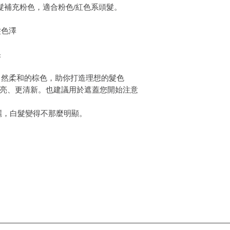
髮補充粉色，適合粉色/紅色系頭髮。
髮色澤
果
自然柔和的棕色，助你打造理想的髮色
更閃亮、更清新。也建議用於遮蓋您開始注意
麗，白髮變得不那麼明顯。