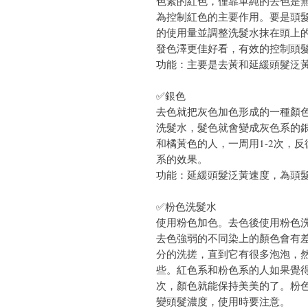
色素的紅色，僅靠單純的去色是
為控制紅色的主要作用。要是頭
的使用量並調整洗髮水抹在頭上
發色澤更佳好看，有效的控制頭
功能：主要是去黃和延緩頭髮泛
✅銀色
去色就把灰色加色形成的一種顏
洗髮水，髮色就會變成灰色系的
和橘黃色的人，一周用1-2次，
系的效果。
功能：延緩頭髮泛黃速度，為頭
✅粉色洗髮水
使用粉色加色。去色後使用粉色
去色強弱的不同染上的顏色會有
分的洗搓，直到它有很多泡泡，
些。紅色系和粉色系的人如果覺得
次，顏色就能保持美美的了。粉
變頭髮濃度，使用時要注意。