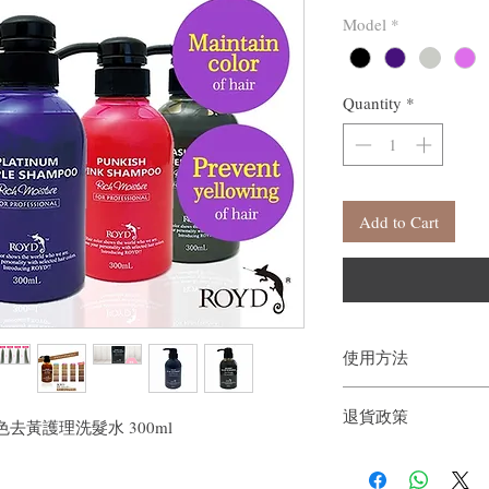
Model
*
Quantity
*
Add to Cart
使用方法
沖濕頭髮後，將適量洗髮
退貨政策
再用溫水清洗
oo 補色去黃護理洗髮水 300ml
如果您對我們的產品質
戶。首先，您需要在收