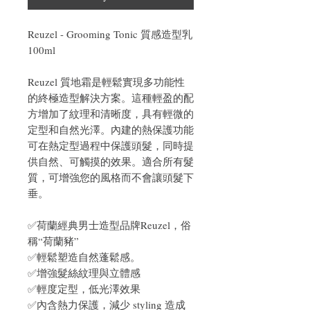
Reuzel - Grooming Tonic 質感造型乳
100ml
Reuzel 質地霜是輕鬆實現多功能性
的終極造型解決方案。這種輕盈的配
方增加了紋理和清晰度，具有輕微的
定型和自然光澤。內建的熱保護功能
可在熱定型過程中保護頭髮，同時提
供自然、可觸摸的效果。適合所有髮
質，可增強您的風格而不會讓頭髮下
垂。
✅荷蘭經典男士造型品牌Reuzel，俗
稱“荷蘭豬”
✅輕鬆塑造自然蓬鬆感。
✅增強髮絲紋理與立體感
✅輕度定型，低光澤效果
✅內含熱力保護，減少 styling 造成