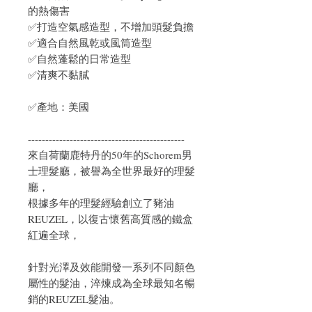
的熱傷害
✅打造空氣感造型，不增加頭髮負擔
✅適合自然風乾或風筒造型
✅自然蓬鬆的日常造型
✅清爽不黏膩
✅產地：美國
---------------------------------------------
來自荷蘭鹿特丹的50年的Schorem男
士理髮廳，被譽為全世界最好的理髮
廳
，
根據多年的理髮經驗創立了豬油
REUZEL，以復古懷舊高質感的鐵盒
紅遍全球
，
針對光澤及效能開發一系列不同顏色
屬性的髮油，淬煉成為全球最知名暢
銷的REUZEL髮油
。