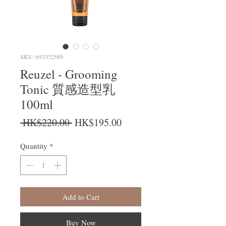
SKU: 653332589
Reuzel - Grooming
Tonic 質感造型乳
100ml
Regular Price
Sale Price
 HK$220.00 
HK$195.00
Quantity
*
Add to Cart
Buy Now