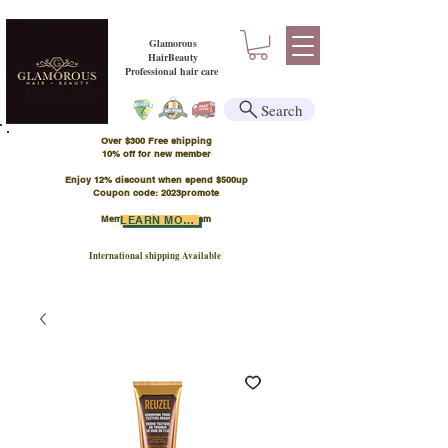
Glamorous
HairBeauty
Professional hair care
Search
Over $300 Free shipping
​10% off for new member
Enjoy 12% discount when spend $500up
Coupon code: 2023promote
Member Points Program
LEARN MORE
International shipping Available