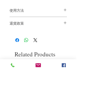
使用方法
擦乾或擦乾的頭髮上，並根據需要進行造
退貨政策
型。
💡也適用於捲髮以提供捲曲清晰度。
如果您對我們的產品質量不滿意，我們很
樂意退款給所有客戶。首先，您需要在收
到我們的產品後的前7天內通過電子郵件
通知我們。但是，您需要支付退回的運
費。謝謝。
Related Products
deep repair
敏感護理