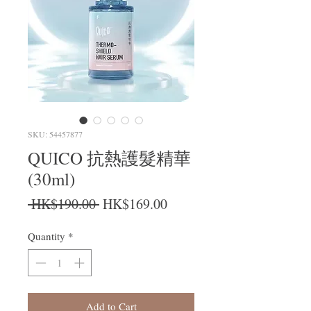
SKU: 54457877
QUICO 抗熱護髮精華
(30ml)
Regular Price
Sale Price
 HK$190.00 
HK$169.00
Quantity
*
Add to Cart