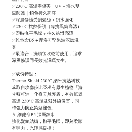
✅230°C 高溫零傷害｜UV + 海水雙
重防護｜鎖色持久亮澤
✅深層修護受損髮絲 + 鎖水強化
✅230°C 抗熱保護（專抗風筒高溫）
✅即時撫平毛躁 + 持久絲滑亮澤
✅維他命B5 + 摩洛哥堅果油深層滋
養
✅最適合：洗頭後吹乾前使用，追求
深層修護同長效光澤嘅女生。
✅成份特點：
Thermo-Shield 230°C 納米抗熱科技
萃取自埃塞俄比亞稀有原生植物「海
甘藍籽油」化身天然護盾，有效抵禦
高達 230°C 高溫及紫外線侵害，同
時強力防止染髮褪色。
💧 維他命B5 深層鎖水
強化髮絲結構，撫平毛躁，即刻柔順
有彈力，光澤感爆棚！