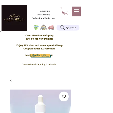
Glamorous
HairBeauty
Professional hair care
Search
Over $300 Free shipping
​10% off for new member
Enjoy 12% discount when spend $500up
Coupon code: 2023promote
Member Points Program
LEARN MORE
International shipping Available