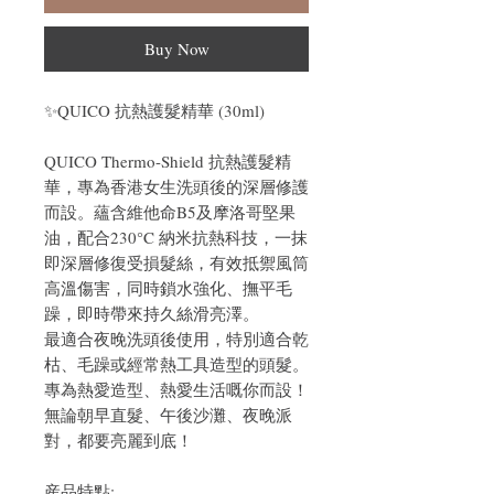
Buy Now
✨QUICO 抗熱護髮精華 (30ml)
QUICO Thermo-Shield 抗熱護髮精
華，專為香港女生洗頭後的深層修護
而設。蘊含維他命B5及摩洛哥堅果
油，配合230°C 納米抗熱科技，一抹
即深層修復受損髮絲，有效抵禦風筒
高溫傷害，同時鎖水強化、撫平毛
躁，即時帶來持久絲滑亮澤。
最適合夜晚洗頭後使用，特別適合乾
枯、毛躁或經常熱工具造型的頭髮。
專為熱愛造型、熱愛生活嘅你而設！
無論朝早直髮、午後沙灘、夜晚派
對，都要亮麗到底！
産品特點: