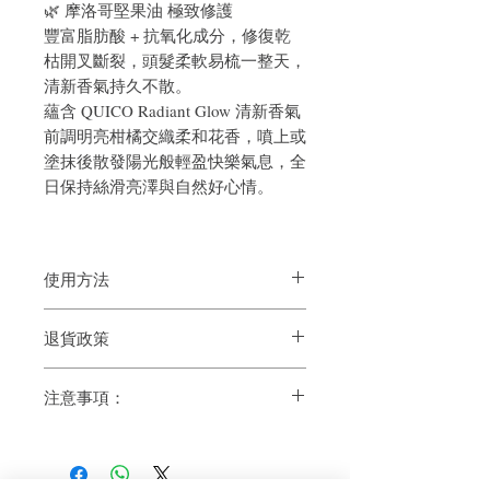
🌿 摩洛哥堅果油 極致修護
豐富脂肪酸 + 抗氧化成分，修復乾
枯開叉斷裂，頭髮柔軟易梳一整天，
清新香氣持久不散。
蘊含 QUICO Radiant Glow 清新香氣
前調明亮柑橘交織柔和花香，噴上或
塗抹後散發陽光般輕盈快樂氣息，全
日保持絲滑亮澤與自然好心情。
使用方法
取適量於掌心，塗抹於八成乾頭髮上，用
退貨政策
梳子梳順後以風筒吹乾即可。無需沖洗，
每天使用效果更佳。
如果您對我們的產品質量不滿意，我們很
1. 首次使用請按壓數次泵頭，讓精華順利
注意事項：
樂意退款給所有客戶。首先，您需要在收
流出。
到我們的產品後的前7天內通過電子郵件
2. 取適量於掌心或指間，輕輕搓暖。
• 只供外用，避免接觸眼睛。如不慎入
通知我們。但是，您需要支付退回的運
3. 吹乾造型法：毛巾擦至八分乾，均勻塗
眼，請即用大量清水沖洗。
費。謝謝。​
抹全頭髮（重點中至尾段），用梳子梳理
• 如有傷口、腫脹、濕疹或其他皮膚異
順滑，最後用風筒吹乾。