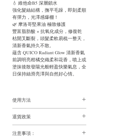
💧 維他命B5 深層鎖水
強化髮絲結構，撫平毛躁，即刻柔順
有彈力，光澤感爆棚！
🌿 摩洛哥堅果油 極致修護
豐富脂肪酸 + 抗氧化成分，修復乾
枯開叉斷裂，頭髮柔軟易梳一整天，
清新香氣持久不散。
蘊含 QUICO Radiant Glow 清新香氣
前調明亮柑橘交織柔和花香，噴上或
塗抹後散發陽光般輕盈快樂氣息，全
日保持絲滑亮澤與自然好心情。
使用方法
於全乾頭髮上，距離15cm均勻噴灑，再用
退貨政策
梳子梳開，最後使用造型器造型即可。隨
時可補噴。
如果您對我們的產品質量不滿意，我們很
1. 首次使用請按壓數次泵頭，直至噴霧噴
注意事項：
樂意退款給所有客戶。首先，您需要在收
出。