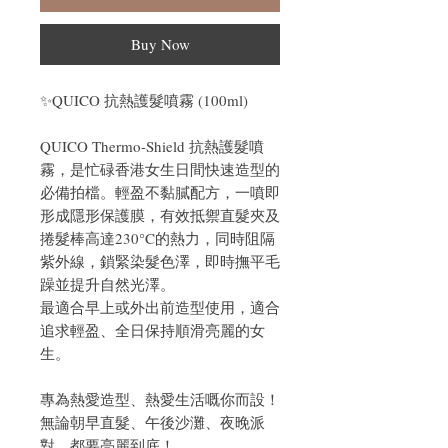
Buy Now
✨QUICO 抗熱護髮噴霧 (100ml)
QUICO Thermo-Shield 抗熱護髮噴
霧，是忙碌香港女生日間快速造型的
必備拍檔。輕盈不黏膩配方，一噴即
形成隱形保護膜，有效抵禦直髮夾及
捲髮棒高達230°C的熱力，同時阻隔
紫外線，鎖緊染髮色澤，即時撫平毛
躁並提升自然光澤。
最適合早上或外出前造型使用，適合
追求輕盈、全日保持順滑亮麗的女
生。
專為熱愛造型、熱愛生活嘅你而設！
無論朝早直髮、午後沙灘、夜晚派
對，都要亮麗到底！