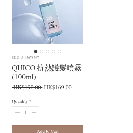
SKU: 5445678797
QUICO 抗熱護髮噴霧
(100ml)
Regular Price
Sale Price
 HK$190.00 
HK$169.00
Quantity
*
Add to Cart