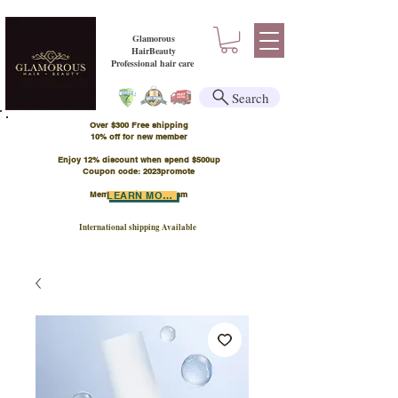
Glamorous
HairBeauty
Professional hair care
Search
Over $300 Free shipping
​10% off for new member
Enjoy 12% discount when spend $500up
Coupon code: 2023promote
Member Points Program
LEARN MORE
International shipping Available