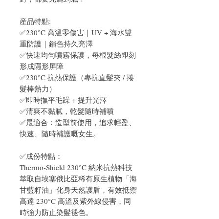
産品特點:
✅230°C 高溫零傷害｜UV + 海水雙
重防護｜鎖色持久亮澤
✅快速均勻噴霧保護，每根髮絲即刻
形成隱形屏障
✅230°C 抗熱保護（專抗直髮夾 / 捲
髮棒熱力）
✅即時撫平毛躁 + 提升光澤
✅清爽不黏膩，乾髮隨時補噴
✅最適合：造型前使用，追求輕盈、
快速、隨時補護嘅女生。
✅成份特點：
Thermo-Shield 230°C 納米抗熱科技
萃取自埃塞俄比亞稀有原生植物「海
甘藍籽油」化身天然護盾，有效抵禦
高達 230°C 高溫及紫外線侵害，同
時強力防止染髮褪色。