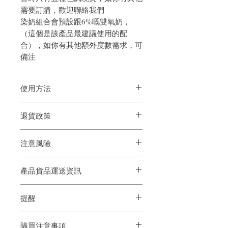
需要訂購，歡迎聯絡我們
染奶組合會預設跟6%嘅雙氧奶，
（這個是該產品最建議使用的配
合），如你有其他額外度數需求，可
備注
使用方法
(全程使用須戴手套)
退貨政策
1:無須將頭髮用濕
2:使用頭皮隔離塗抹頭皮，髮際邊塗抹
如果您對我們的產品質量不滿意，我們很
3:直接用染膏（1:1比例調雙氧奶）均勻塗
注意風險
樂意退款給所有客戶。首先，您需要在收
抹頭髮即可
到我們的產品後的前7天內通過電子郵件
4:停留20－25分鐘(若頭髮沒有染過或是較
通知我們。但是，您需要支付退回的運
難上色的髮質,自行拿捏時間長短)
產品貨品運送資訊
注意：此藥可使某些人仕皮膚嚴重發炎，
費。謝謝。
3:用洗髮水洗淨即可喔． 染髮全程記得使
須照專家指示使用應放置于室内陰涼之處
用手套喔!
所有染膏產品一律會從旺角百寶利商業中
只供外用
★貼心提醒：此款需搭配雙氧奶
提醒
心門市寄出。
Caution：This preparation may cause
我們亦建議你們直接親臨旺角門市購買
serious inflammation of the skin in certain
1. 請勿使用在有傷口，紅腫及皮膚異常部
或先聯絡我們以諮詢專業人士意見
persons and should be used only in
購買注意事項
位。