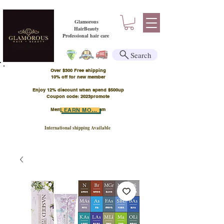
Glamorous
HairBeauty
Professional hair care
Search
Over $300 Free shipping
​10% off for new member
Enjoy 12% discount when spend $500up
Coupon code: 2023promote
Member Points Program
LEARN MORE
International shipping Available