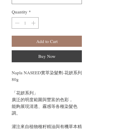
Quantity
*
Add to Cart
Buy Now
Napla NASEED實萃染髮劑-花妍系列
80g
「花妍系列」
廣泛的明度範圍與豐富的色彩，
能夠展現清透、霧感等各種染髮色
調。
灌注來自植物種籽精油與有機草本精