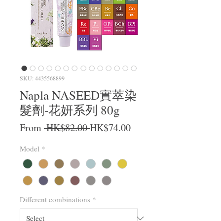
SKU: 4435568899
Napla NASEED實萃染
髮劑-花妍系列 80g
Regular Price
Sale Price
From
 HK$82.00 
HK$74.00
Model
*
Different combinations
*