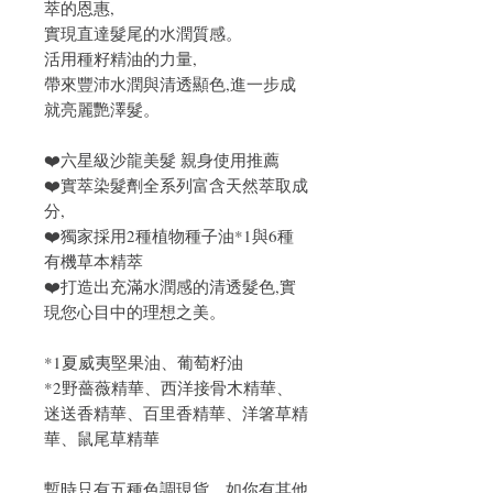
萃的恩惠,
實現直達髮尾的水潤質感。
活用種籽精油的力量,
帶來豐沛水潤與清透顯色,進一步成
就亮麗艷澤髮。
❤️六星級沙龍美髮 親身使用推薦
❤️實萃染髮劑全系列富含天然萃取成
分,
❤️獨家採用2種植物種子油*1與6種
有機草本精萃
❤️打造出充滿水潤感的清透髮色,實
現您心目中的理想之美。
*1夏威夷堅果油、葡萄籽油
*2野薔薇精華、西洋接骨木精華、
迷送香精華、百里香精華、洋箸草精
華、鼠尾草精華
暫時只有五種色調現貨，如你有其他