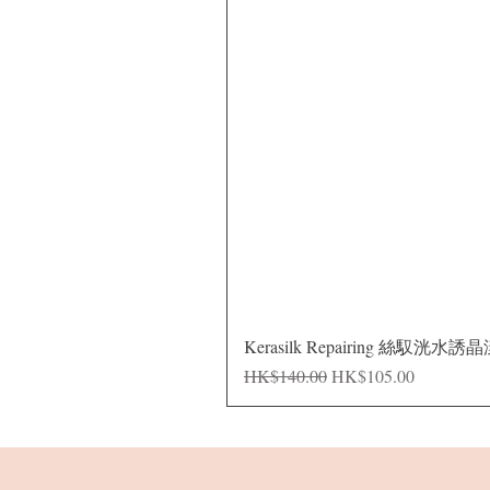
Kerasilk Repairing 絲馭洸水誘
Regular Price
Sale Price
HK$140.00
HK$105.00