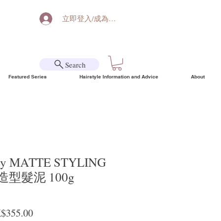
立即登入/成為會員
Search
Featured Series
Hairstyle Information and Advice
About
ley MATTE STYLING
造型髮泥 100g
ular Price
Sale Price
$355.00