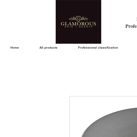
Profe
Home
All products
Professional classification