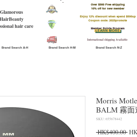
Over $300 Free shipping
​10% off for new member
Glamorous
Enjoy 12% discount when spend $500up
HairBeauty
Coupon code: 2023promote
ssional hair care
Member Points Program
LEARN MORE
International shipping Available
Brand Search A-H
Brand Search H-M
Brand Search N-Z
Morris Mot
BALM 霧面
SKU: 655678442
Reg
 HK$400.00 
HK