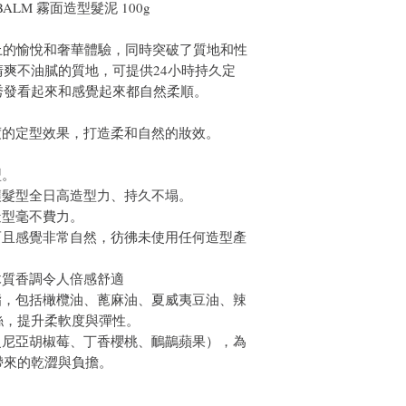
NG BALM 霧面造型髮泥 100g
帶來感官上的愉悅和奢華體驗，同時突破了質地和性
爽不油膩的質地，可提供24小時持久定
秀發看起來和感覺起來都自然柔順。
度的定型效果，打造柔和自然的妝效。
型。
讓髮型全日高造型力、持久不塌。
造型毫不費力。
而且感覺非常自然，彷彿未使用任何造型產
木質香調令人倍感舒適
脂，包括橄欖油、蓖麻油、夏威夷豆油、辣
絲，提升柔軟度與彈性。
曼尼亞胡椒莓、丁香櫻桃、鴯鶓蘋果），為
帶來的乾澀與負擔。