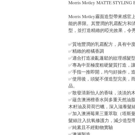
Morris Motley MATTE STYLI
Morris Motley霧面造型
能的界限。其豐潤的乳霜配方和清
型，並打造精緻的啞光效果，令
✅質地豐潤的乳霜配方，具有中
✅精緻的柑橘香調
✅適合打造凌亂蓬鬆的紋理感髮
✅專為中至極度粗硬髮質打造，
✅手指一推即開，均勻好操作，
✅使用後，頭髮不僅造型完美，
品。
✅散發清新怡人的香味，淡淡的
✅蘊含澳洲檀香水與多重天然油
木籽油及荷荷巴蠟，深入滋養髮
✅加入澳洲莓果三重萃取（塔斯
髮絲注入抗氧修護力，減少造型
✅純素且不經動物實驗
✅澳洲製造。