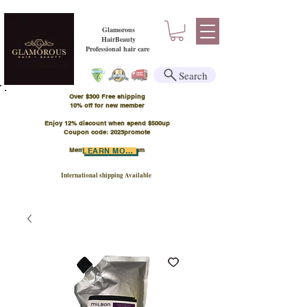
Glamorous
HairBeauty
Professional hair care
Search
Over $300 Free shipping
​10% off for new member
Enjoy 12% discount when spend $500up
Coupon code: 2023promote
Member Points Program
LEARN MORE
International shipping Available