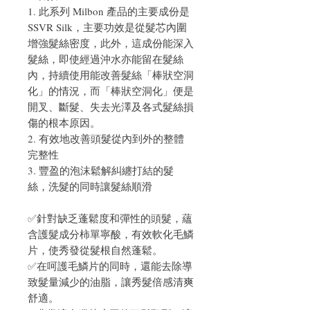
1. 此系列 Milbon 產品的主要成份是
SSVR Silk，主要功效是從髮芯內圍
增強髮絲密度，此外，這成份能深入
髮絲，即使經過沖水亦能留在髮絲
內，持續使用能改善髮絲「棒狀空洞
化」的情況，而「棒狀空洞化」便是
開叉、斷髮、失去光澤及各式髮絲損
傷的根本原因。
2. 有效地改善頭髮從內到外的整體
完整性
3. 豐盈的泡沫鬆解糾纏打結的髮
絲，洗髮的同時讓髮絲順滑
✅針對缺乏蓬鬆度和彈性的頭髮，蘊
含護髮成分柿單寧酸，有效軟化毛鱗
片，使秀發從髮根自然蓬鬆。
✅在呵護毛鱗片的同時，還能去除導
致髮量減少的油脂，讓秀髮倍感清爽
舒適。