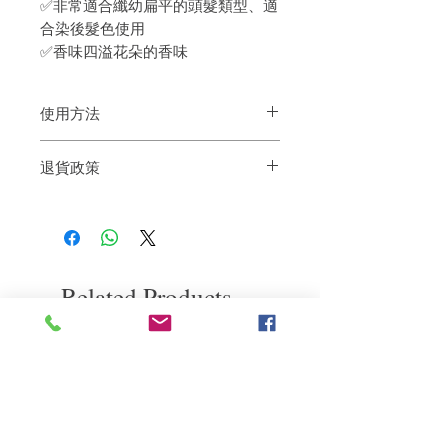
✅非常適合纖幼扁平的頭髮類型、適
合染後髮色使用
✅香味四溢花朵的香味
使用方法
髮前將頭髮和頭皮徹底潤濕 90 秒，以最
退貨政策
大限度地發揮產品功效。將洗髮水在手掌
之間乳化，然後輕輕塗抹到頭髮和頭皮
如果您對我們的產品質量不滿意，我們很
上。這款洗髮水可同時清潔和調理。
樂意退款給所有客戶。首先，您需要在收
到我們的產品後的前7天內通過電子郵件
通知我們。但是，您需要支付退回的運
費。謝謝。​
Related Products
deep repair
敏感護理