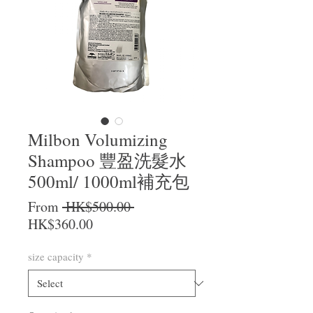
Milbon Volumizing
Shampoo 豐盈洗髮水
500ml/ 1000ml補充包
Regular Price
From
 HK$500.00 
Sale Price
HK$360.00
size capacity
*