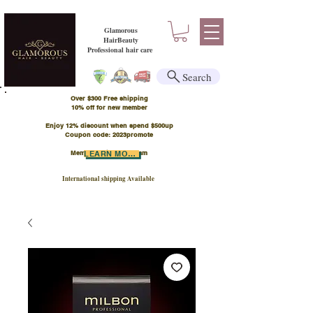
Glamorous
HairBeauty
Professional hair care
Search
Over $300 Free shipping
​10% off for new member
Enjoy 12% discount when spend $500up
Coupon code: 2023promote
Member Points Program
LEARN MORE
International shipping Available