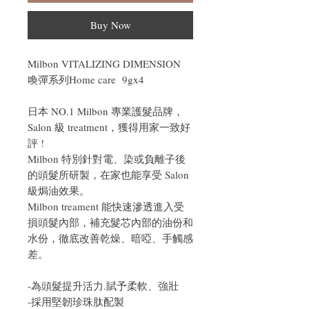
Buy Now
Milbon VITALIZING DIMENSION
喚彈系列Home care 9gx4
日本 NO.1 Milbon 專業護髮品牌，
Salon 級 treatment，獲得用家一致好
評 !
Milbon 特別針對電、染或負離子後
的頭髮所研製，在家也能享受 Salon
級焗油效果。
Milbon treament 能快速滲透進入受
損頭髮內部，補充髮芯內部的油份和
水份，徹底改善乾燥、暗啞、手觸感
差。
-為頭髮提升活力.賦予柔軟、強壯
-採用堅韌珍珠肽配製