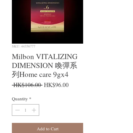
SKU: 44356777
Milbon VITALIZING
DIMENSION 喚彈系
列Home care 9gx4
Regular Price
Sale Price
 HK$106.00 
HK$96.00
Quantity
*
Add to Cart