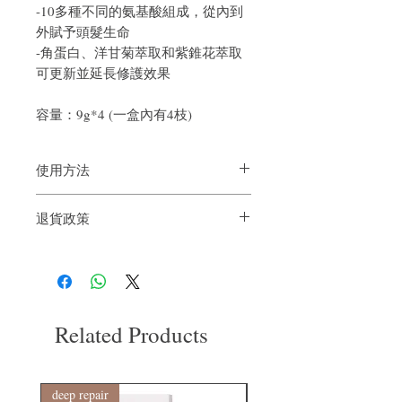
-10多種不同的氨基酸組成，從內到
外賦予頭髮生命
-角蛋白、洋甘菊萃取和紫錐花萃取
可更新並延長修護效果
容量：9g*4 (一盒內有4枝)
使用方法
1)每星期使用一枝
退貨政策
2)先用洗髮水把頭髮洗淨，將適量的護髮
精華倒於掌心，均勻地塗在頭髮上
如果您對我們的產品質量不滿意，我們很
3)避免接觸髮根部份，然後輕輕搓揉按摩
樂意退款給所有客戶。首先，您需要在收
頭髮一至兩分鐘
到我們的產品後的前7天內通過電子郵件
4)停留五至十分鐘後, 用清水把頭髮徹底沖
通知我們。但是，您需要支付退回的運
淨
費。謝謝。​
Related Products
deep repair
敏感護理