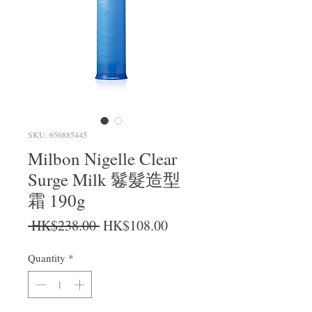
SKU: 656885445
Milbon Nigelle Clear
Surge Milk 鬈髮造型
霜 190g
Regular Price
Sale Price
 HK$238.00 
HK$108.00
Quantity
*