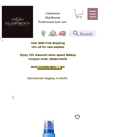
Glamorous
HairBeauty
Professional hair care
Search
Over $300 Free shipping
​10% off for new member
Enjoy 12% discount when spend $500up
Coupon code: 2023promote
Member Points Program
LEARN MORE
International shipping Available