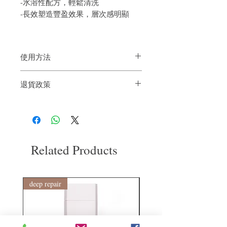
-水溶性配方，輕鬆清洗
-長效塑造豐盈效果，層次感明顯
使用方法
濕髮/乾髮上造型，適量均勻地塗於頭髮
退貨政策
上，可使用風罩烘乾或者自然風乾
如果您對我們的產品質量不滿意，我們很
樂意退款給所有客戶。首先，您需要在收
到我們的產品後的前7天內通過電子郵件
通知我們。但是，您需要支付退回的運
費。謝謝。​
Related Products
deep repair
敏感護理