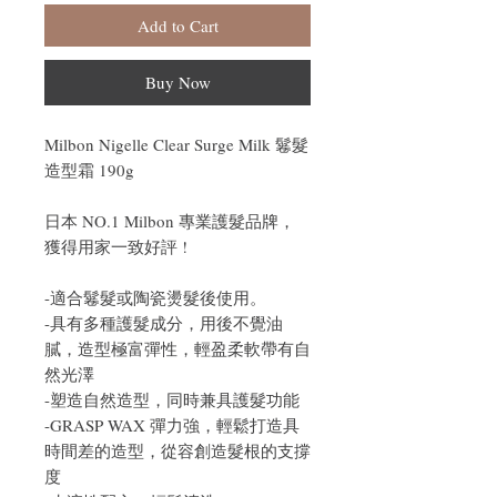
Add to Cart
Buy Now
Milbon Nigelle Clear Surge Milk 鬈髮
造型霜 190g
日本 NO.1 Milbon 專業護髮品牌，
獲得用家一致好評 !
-適合鬈髮或陶瓷燙髮後使用。
-具有多種護髮成分，用後不覺油
膩，造型極富彈性，輕盈柔軟帶有自
然光澤
-塑造自然造型，同時兼具護髮功能
-GRASP WAX 彈力強，輕鬆打造具
時間差的造型，從容創造髮根的支撐
度