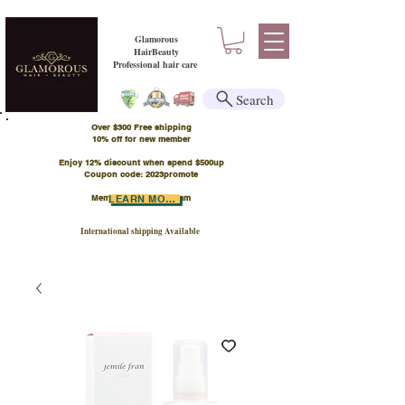
Glamorous
HairBeauty
Professional hair care
Search
Over $300 Free shipping
​10% off for new member
Enjoy 12% discount when spend $500up
Coupon code: 2023promote
Member Points Program
LEARN MORE
International shipping Available