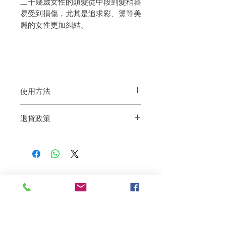
二十幾歲女性的頭髮從中段到髮梢容
易受到損傷，尤其是追求彩、燙等美
麗的女性更加糾結。
使用方法
用手掌輕輕拉伸適量，塗抹在頭髮上。剩
退貨政策
餘量可用作護手霜使用。
如果您對我們的產品質量不滿意，我們很
樂意退款給所有客戶。首先，您需要在收
到我們的產品後的前7天內通過電子郵件
通知我們。但是，您需要支付退回的運
費。謝謝。
Related Products
deep repair
敏感護理