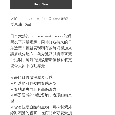
Buy Now
📌
Milbon - Jemile Fran Oildew 輕盈
髮尾油 40ml
日本大熱的hair base make series能瞬
間撫平頭髮毛躁，同時打造持久的日
系造型！輕鬆表現獨有的時尚感加入
護膚成分配方，為秀髮及肌膚帶來雙
重滋潤，尾隨的淡淡清新優雅香氣更
能令人留下心動感覺
🔹表現輕盈微濕感及束感
🔹打造順滑輕盈的質感造型
🔹質地清爽而且具高保濕力
🔹輕盈質感的油狀質地，​表現細緻束
感
🔹含有抗壞血酸衍生物，可抑制紫外
線對頭髮的傷害，從而防止頭髮受損