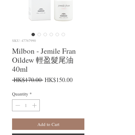
SKU: 47767990
Milbon - Jemile Fran
Oildew 輕盈髮尾油
40ml
Regular Price
Sale Price
 HK$170.00 
HK$150.00
Quantity
*
Add to Cart