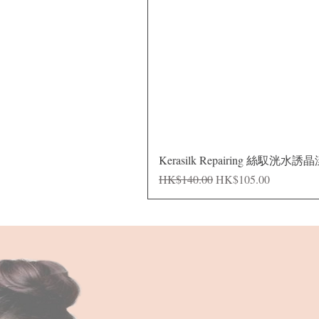
Kerasilk Repairing 絲馭洸水誘
Regular Price
Sale Price
HK$140.00
HK$105.00