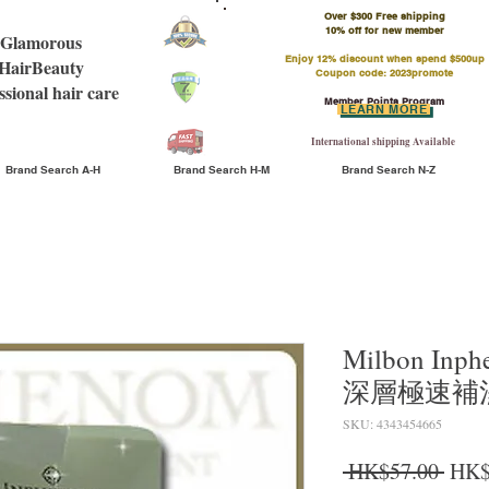
Over $300 Free shipping
​10% off for new member
Glamorous
Enjoy 12% discount when spend $500up
HairBeauty
Coupon code: 2023promote
ssional hair care
Member Points Program
LEARN MORE
International shipping Available
Brand Search A-H
Brand Search H-M
Brand Search N-Z
Milbon Inph
深層極速補濕
SKU: 4343454665
Regu
 HK$57.00 
HK$