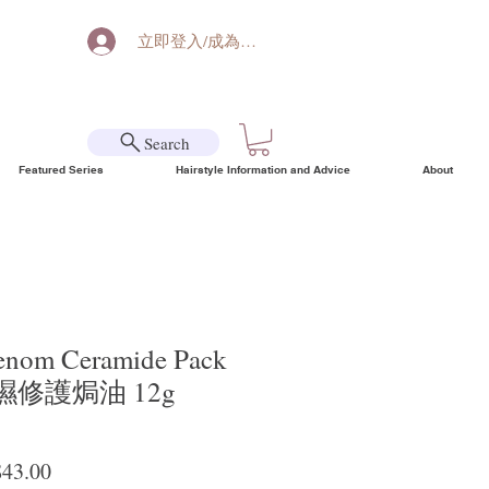
立即登入/成為會員
Search
Featured Series
Hairstyle Information and Advice
About
enom Ceramide Pack
修護焗油 12g
lar Price
Sale Price
43.00