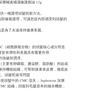
 Pack 深層極速補濕修護焗油 12g
，提供一種護理頭髮的新方法。
e」是一種內部修復護理，可讓您從內部感受到頭髮的
」的誕生就是為了永遠保持健康美麗。
MC（細胞膜複合物）的頭髮核心成分而造
髮富有彈性和美麗具有重要作用
的強健與潤澤。
（主要有卵磷脂、膽甾醇、脂肪酸）所組成
保持機能組織，可幫助接著表皮層，徹底改
失、頭髮乾燥等問題
髮中的 CMC 流失， Inphenom 深層
CMC 組織，回復到毛髮原本的補水機能，