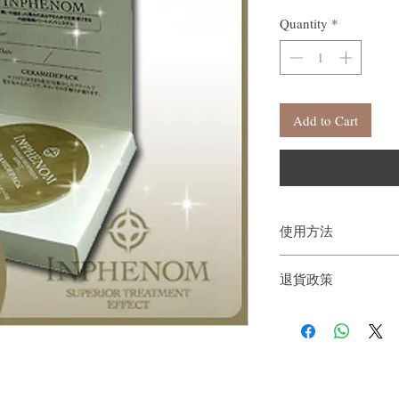
Quantity
*
Add to Cart
使用方法
一粒短頭髮，大約一至
退貨政策
一粒長頭髮大概用一至
先用洗髮水把頭髮洗淨
如果您對我們的產品質
塗於頭髮上，避免塗於
戶。首先，您需要在收
鐘，再等五分鐘後用清
件通知我們。但是，您