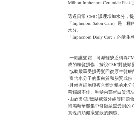
Milbon Inphenom Ceramide
透過日常 CMC 護理增加水分
「Inphenom Salon Car
水分。
「Inphenom Daily Care
-一款護髮霜，可減輕缺乏稱為C
成的頭髮損傷，據說CMC對使頭
-協助嚴重受損秀髮回復原生髮般
-富含水分子的蛋白質和脂質成份
-具備有細胞膜複合體之稱的水分
善觸感不佳、毛髮內部蛋白質流
-由於燙/染/漂髮或紫外線等問題會使頭
補濕精華能集中修復嚴重受損的 
實現滑順健康髮般的觸感。