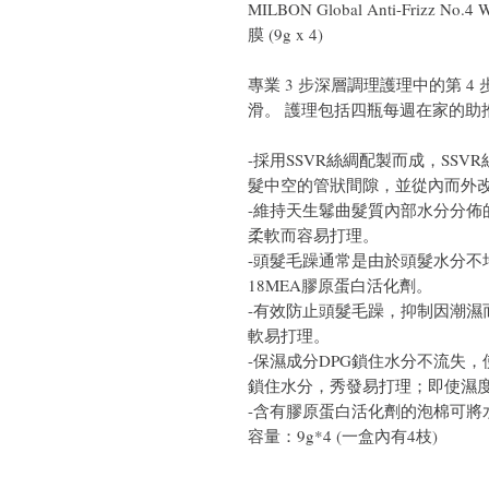
MILBON Global Anti-Frizz No
膜 (9g x 4)
專業 3 步深層調理護理中的第 
滑。 護理包括四瓶每週在家的
-採用SSVR絲綢配製而成，SS
髮中空的管狀間隙，並從內而外
-維持天生鬈曲髮質內部水分分佈的
柔軟而容易打理。
-
頭髮毛躁通常是由於頭髮水分不
18MEA膠原蛋白活化劑。
-
有效防止頭髮毛躁，抑制因潮濕
軟易打理。
-
保濕成分DPG鎖住水分不流失
鎖住水分，秀發易打理；即使濕
-
含有膠原蛋白活化劑的泡棉可將
容量：9g*4 (一盒內有4枝)