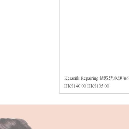
Kerasilk Repairing 絲馭洸水誘
Regular Price
Sale Price
HK$140.00
HK$105.00