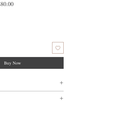
lar Price
Sale Price
80.00
Buy Now
和毛巾乾燥的頭髮上，靜置10-15分
量不滿意，我們很樂意退款給所有客
到我們的產品後的前7天內通過電子郵
需要支付退回的運費。謝謝。​