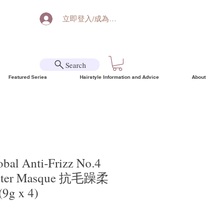
立即登入/成為會員
Search
Featured Series
Hairstyle Information and Advice
About
al Anti-Frizz No.4
oster Masque 抗毛躁柔
g x 4)