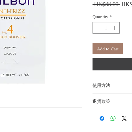
Regu
 HK$88.00 
HK$
Quantity
*
Add to Cart
使用方法
塗抹在中等長度的洗髮水
退貨政策
鐘，然後徹底沖洗。
如果您對我們的產品質
戶。首先，您需要在收
件通知我們。但是，您