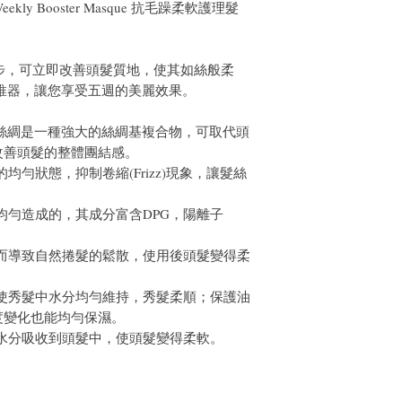
.4 Weekly Booster Masque 抗毛躁柔軟護理髮
4 步，可立即改善頭髮質地，使其如絲般柔
助推器，讓您享受五週的美麗效果。
VR絲綢是一種強大的絲綢基複合物，可取代頭
改善頭髮的整體團結感。
均勻狀態，抑制卷縮(Frizz)現象，讓髮絲
均勻造成的，其成分富含DPG，陽離子
而導致自然捲髮的鬆散，使用後頭髮變得柔
，使秀髮中水分均勻維持，秀髮柔順；保護油
度變化也能均勻保濕。
水分吸收到頭髮中，使頭髮變得柔軟。