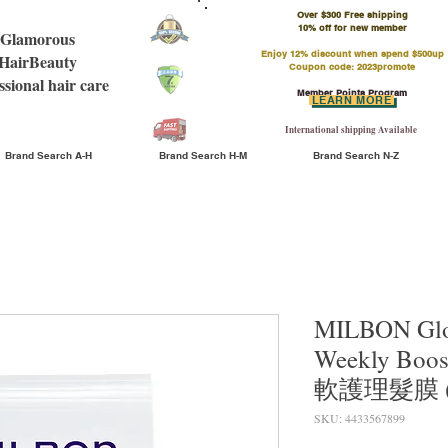
Over $300 Free shipping
​10% off for new member
Glamorous
Enjoy 12% discount when spend $500up
HairBeauty
Coupon code: 2023promote
ssional hair care
Member Points Program
LEARN MORE
International shipping Available
Brand Search A-H
Brand Search H-M
Brand Search N-Z
MILBON Glob
Weekly Bo
軟護理髮膜 (9
SKU: 4433567899