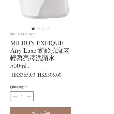
SKU: 65643211467
MILBON EXFIQUE
Airy Luxe 逆齡抗衰老
輕盈亮澤洗頭水
500mL
Regular Price
Sale Price
 HK$365.00 
HK$305.00
Quantity
*
Add to Cart