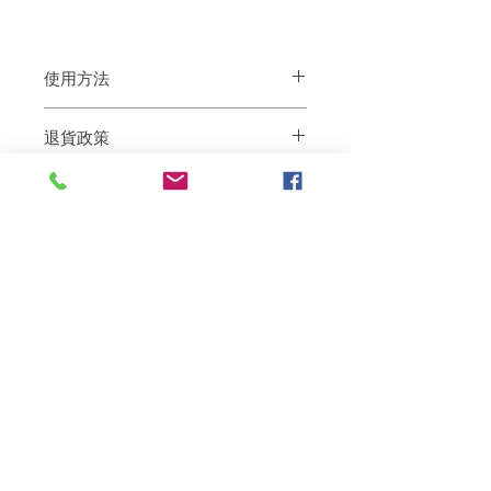
使用方法
在手心起泡，均勻推開至整個頭部，温柔
退貨政策
按摩然後徹底沖洗。
如果您對我們的產品質量不滿意，我們很
樂意退款給所有客戶。首先，您需要在收
到我們的產品後的前7天內通過電子郵件
通知我們。但是，您需要支付退回的運
費。謝謝。​
Related Products
deep repair
敏感護理