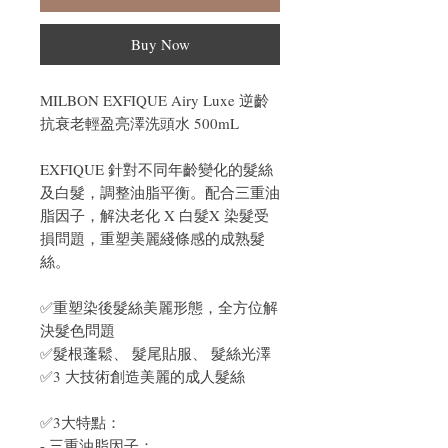
Buy Now
MILBON EXFIQUE Airy Luxe 逆齡
抗衰老輕盈亮澤洗頭水 500mL
EXFIQUE 針對不同年齡變化的髮絲
及白髮，調整油脂平衡。配合三重油
脂因子，解決老化 X 白髮X 染髮受
損問題，重塑美麗綫條感的成熟髮
絲。
✅重塑染後髮絲美麗形態，全方位解
決髮色問題
✅髮根蓬鬆、 髮尾貼服、 髮絲光澤
✅3 大技術創造美麗的成人髮絲
✅3大特點：
- 三重油脂因子：