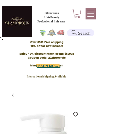
Glamorous
HairBeauty
Professional hair care
Search
Over $300 Free shipping
​10% off for new member
Enjoy 12% discount when spend $500up
Coupon code: 2023promote
Member Points Program
LEARN MORE
International shipping Available