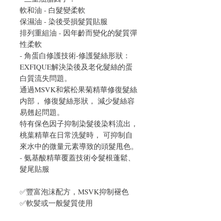
軟和油 - 白髮變柔軟
保濕油 - 染後受損髮質貼服
排列重組油 - 因年齡而變化的髮質彈
性柔軟
- 角蛋白修護技術-修護髮絲形狀：
EXFIQUE解決染後及老化髮絲的蛋
白質流失問題。
通過MSVK和紫松果菊精華修復髮絲
内部， 修復髮絲形狀， 減少髮絲容
易翹起問題。
特有保色因子抑制染髮後染料流出，
桃葉精華在日常洗髮時， 可抑制自
來水中的微量元素導致的頭髮甩色。
- 氨基酸精華覆蓋技術令髮根蓬鬆、
髮尾貼服
✅豐富泡沫配方，MSVK抑制褪色
✅軟髪或一般髮質使用