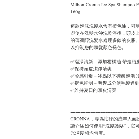
Milbon Cronna Ice Spa Sh
160g
這款泡沫洗髮水含有橙色油，可
即使在洗髮水沖洗乾淨後，頭皮上
的薄荷醇洗髮水處理多餘的皮脂
以抑制您的頭髮顏色褪色。
✅潔淨清新－添加柑橘油 帶走頭
✅保持頭皮潔淨清爽
✅冷感引爆－冰點以下碳酸泡泡 
✅褪色抑制－明礬成分使毛髮達
✅維持夏日的頭皮清爽
===========================
CRONNA，專為忙碌的成年人
讚介紹如何使用“洗髮護髮”，它
光澤度和均勻度。