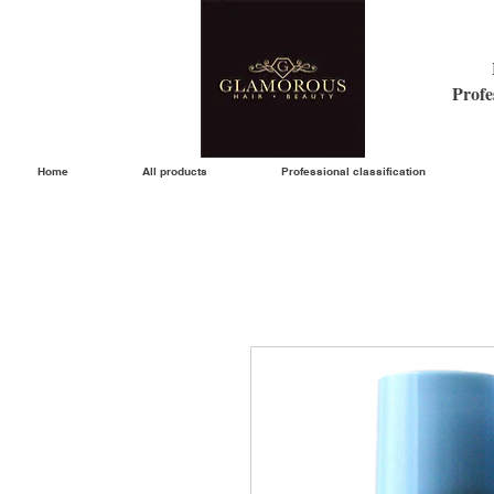
Profe
Home
All products
Professional classification