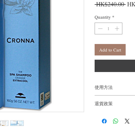
Reg
 HK$240.00 
HK
Quantity
*
Add to Cart
使用方法
在洗髮前徹底弄濕頭髮
退貨政策
將洗髮水直接乳化在頭
如果您對我們的產品質
戶。首先，您需要在收
件通知我們。但是，您