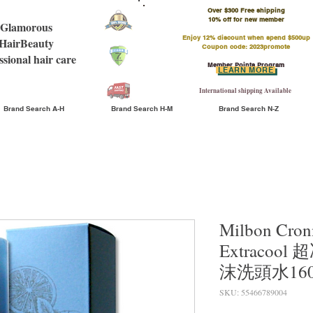
Over $300 Free shipping
​10% off for new member
Glamorous
Enjoy 12% discount when spend $500up
HairBeauty
Coupon code: 2023promote
ssional hair care
Member Points Program
LEARN MORE
International shipping Available
Brand Search A-H
Brand Search H-M
Brand Search N-Z
Milbon Cron
Extraco
沫洗頭水160
SKU: 55466789004