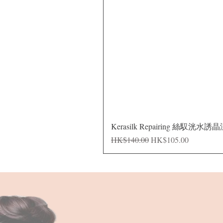
Kerasilk Repairing 絲馭洸水誘
Regular Price
Sale Price
HK$140.00
HK$105.00