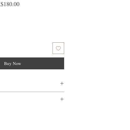
ular Price
Sale Price
$180.00
Buy Now
和頭皮，以最大限度地提高產品性能。
皮上，享受瞬間冷卻效果。
量不滿意，我們很樂意退款給所有客
到我們的產品後的前7天內通過電子郵
需要支付退回的運費。謝謝。​