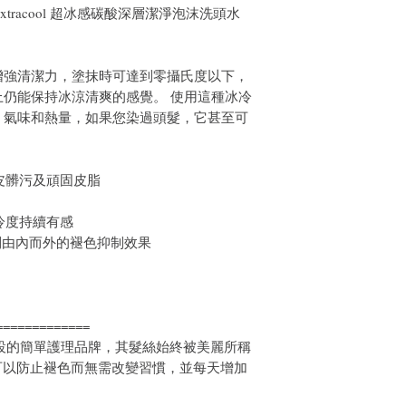
ampoo Extracool 超冰感碳酸深層潔淨泡沫洗頭水
增強清潔力，塗抹時可達到零攝氏度以下，
仍能保持冰涼清爽的感覺。 使用這種冰冷
、氣味和熱量，如果您染過頭髮，它甚至可
皮髒污及頑固皮脂
冷度持續有感
到由內而外的褪色抑制效果
=============
而設的簡單護理品牌，其髮絲始終被美麗所稱
可以防止褪色而無需改變習慣，並每天增加