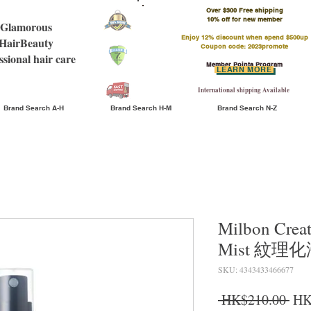
Over $300 Free shipping
​10% off for new member
Glamorous
Enjoy 12% discount when spend $500up
HairBeauty
Coupon code: 2023promote
ssional hair care
Member Points Program
LEARN MORE
International shipping Available
Brand Search A-H
Brand Search H-M
Brand Search N-Z
Milbon Creat
Mist 紋理化海
SKU: 4343433466677
Reg
 HK$210.00 
HK