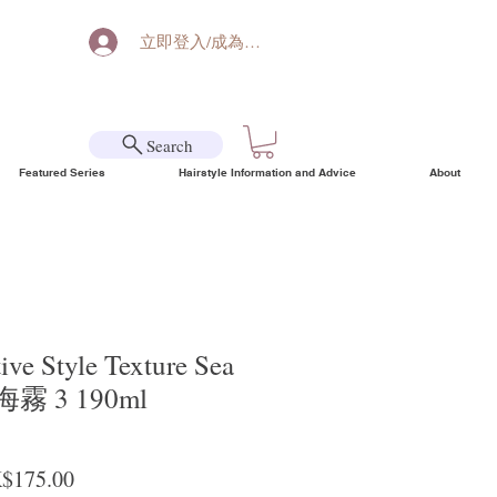
立即登入/成為會員
Search
Featured Series
Hairstyle Information and Advice
About
ive Style Texture Sea
霧 3 190ml
ular Price
Sale Price
$175.00