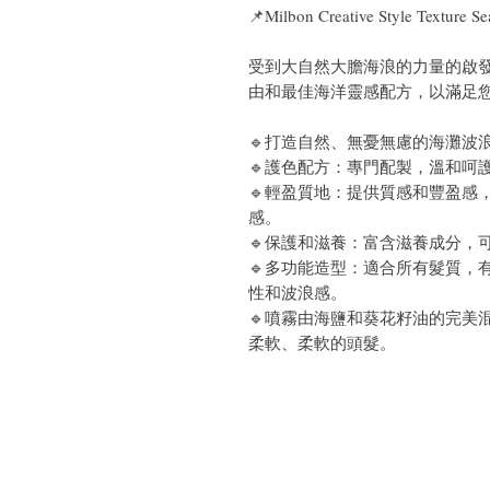
📌Milbon Creative Style Textur
受到大自然大膽海浪的力量的啟發！Glob
由和最佳海洋靈感配方，以滿足
🔹打造自然、無憂無慮的海灘波
🔹護色配方：專門配製，溫和呵
🔹輕盈質地：提供質感和豐盈感
感。
🔹保護和滋養：富含滋養成分，
🔹多功能造型：適合所有髮質，
性和波浪感。
🔹噴霧由海鹽和葵花籽油的完美
柔軟、柔軟的頭髮。