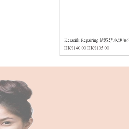
Kerasilk Repairing 絲馭洸水誘
Regular Price
Sale Price
HK$140.00
HK$105.00