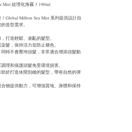
e Sea Mist 紋理化海霧 3 190ml
al Milbon Sea Mist 系列提供設計自
您的造型需求。
浪，打造輕鬆、凌亂的髮型。
護染髮，保持活力並防止褪色。
，同時不會壓垮頭髮，非常適合增添頭髮動
可調理和保護頭髮免受環境損害。
有助於打造休閒別緻的髮型，帶有自然的彈
混合物提供動力，可增強質地、身體和保持