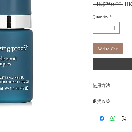
Reg
 HK$250.00 
HK
Quantity
*
Add to Cart
使用方法
照常洗髮護髮。
退貨政策
然後按壓2泵，取適量
依頭髮長度、質地和受
如果您對我們的產品質
梳理頭髮。無需沖洗。
戶。首先，您需要在收
為達到最佳效果，請等
件通知我們。但是，您
產品，並吹乾頭髮。
本產品無需加熱，但加