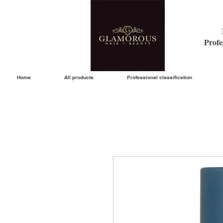
Profe
Home
All products
Professional classification