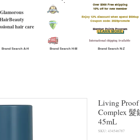
Over $300 Free shipping
​10% off for new member
Glamorous
Enjoy 12% discount when spend $500up
HairBeauty
Coupon code: 2023promote
ssional hair care
Member Points Program
LEARN MORE
International shipping Available
Brand Search A-H
Brand Search H-M
Brand Search N-Z
Living Proof
Complex
45mL
SKU: 434546787