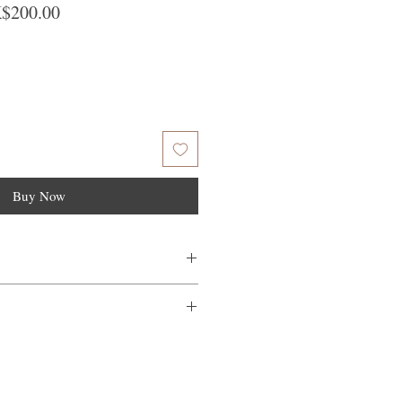
ular Price
Sale Price
$200.00
Buy Now
塗抹於乾淨、濕潤的頭髮上。
損程度，酌情增加用量。
量不滿意，我們很樂意退款給所有客
到我們的產品後的前7天內通過電子郵
待10分鐘後再使用其他護理產品或造型
需要支付退回的運費。謝謝。​
熱啟動效果更佳。