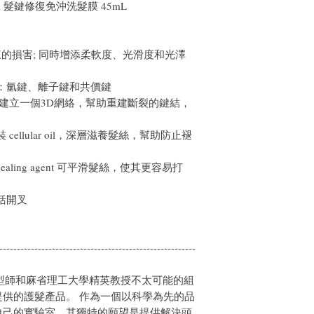
Complex 髮鍵修復免沖洗髮膜 45mL
每週使用一次。
的損害; 同時增添柔軟度、光滑度和光澤
：氫鍵、離子鍵和共價鍵
髮纖維內建立一個3D網絡，幫助重建斷裂的鍵結，
ellular oil，深層滋養髮絲，幫助防止褪
end 和 sealing agent 可平滑髮絲，使其更容易打
括開叉
--------------------------------------------------------
 年由編輯髮型師和麻省理工大學精英教授不太可能的組
供的護髮產品。 作為一個以科學為先的品
自己的實驗室，其獨特的願望是提供解決頭