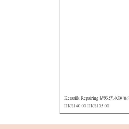
Kerasilk Repairing 絲馭洸水誘
Regular Price
Sale Price
HK$140.00
HK$105.00