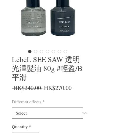
LebeL SEE SAW 透明
光澤髮油 80g #輕盈/B
平滑
Regular Price
Sale Price
 HK$340.00 
HK$270.00
Different effects
*
Quantity
*