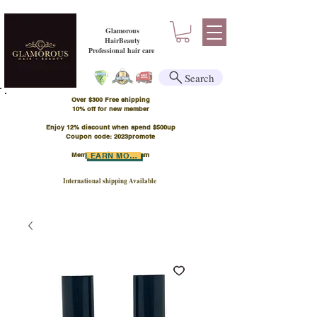
Glamorous
HairBeauty
Professional hair care
Search
Over $300 Free shipping
​10% off for new member
Enjoy 12% discount when spend $500up
Coupon code: 2023promote
Member Points Program
LEARN MORE
International shipping Available