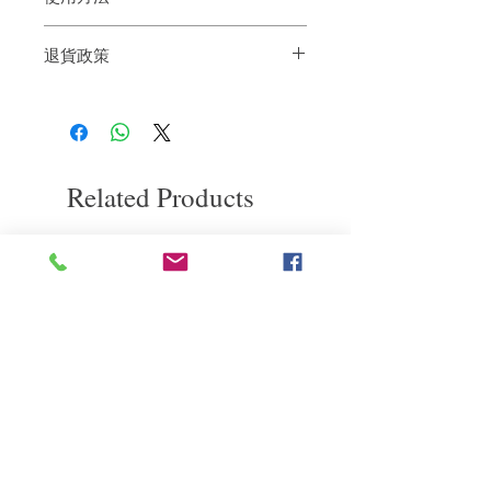
用毛巾擦乾頭髮後，取適量於手掌，均勻
退貨政策
塗抹於手指之間
。從頭髮末端到頭髮中段均勻塗抹。乾燥
如果您對我們的產品質量不滿意，我們很
後再泵一次可使光澤更加明顯。
樂意退款給所有客戶。首先，您需要在收
到我們的產品後的前7天內通過電子郵件
通知我們。但是，您需要支付退回的運
費。謝謝。
Related Products
deep repair
敏感護理