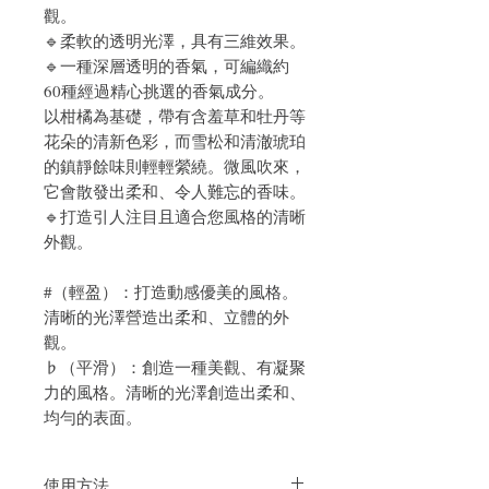
觀。
🔹柔軟的透明光澤，具有三維效果。
🔹一種深層透明的香氣，可編織約
60種經過精心挑選的香氣成分。
以柑橘為基礎，帶有含羞草和牡丹等
花朵的清新色彩，而雪松和清澈琥珀
的鎮靜餘味則輕輕縈繞。微風吹來，
它會散發出柔和、令人難忘的香味。
🔹打造引人注目且適合您風格的清晰
外觀。
#（輕盈）：打造動感優美的風格。
清晰的光澤營造出柔和、立體的外
觀。
♭（平滑）：創造一種美觀、有凝聚
力的風格。清晰的光澤創造出柔和、
均勻的表面。
使用方法