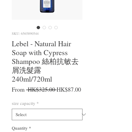
SKU: 6565890544
Lebel - Natural Hair
Soap with Cypress
Shampoo 絲柏抗敏去
屑洗髮露
240ml/720ml
Regular Price
Sale Price
From
 HK$325.00 
HK$87.00
size capacity
*
Quantity
*