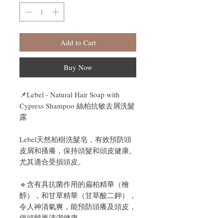
Add to Cart
Buy Now
📌
Lebel - Natural Hair Soap with
Cypress Shampoo 絲柏抗敏去屑洗髮
露
Lebel天然柏樹洗髮皂，有效預防頭
皮屑和搔癢，保持頭髮和頭皮健康。
尤其適合受損頭皮。
🔹
含有具抗菌作用的扁柏精華（檜
醇），和甘草精華（甘草酸二鉀），
令人神清氣爽，能預防頭癢及頭皮，
使頭髮更清潔健康。