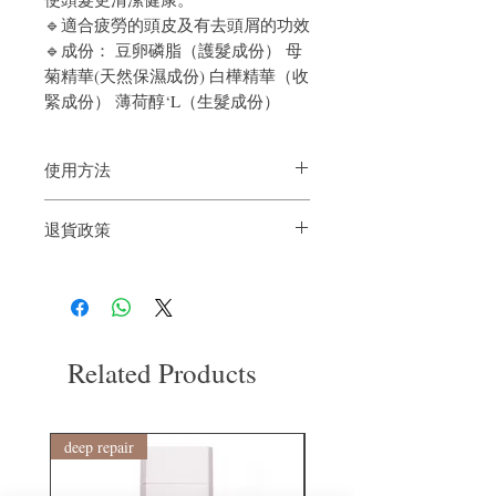
🔹適合疲勞的頭皮及有去頭屑的功效
🔹成份： 豆卵磷脂（護髮成份） 母
菊精華(天然保濕成份) 白樺精華（收
緊成份） 薄荷醇‘L（生髮成份）
使用方法
洗髮露塗於濕髮上，搓出泡沫後按摩1-3分
退貨政策
鐘後沖洗乾淨。
如果您對我們的產品質量不滿意，我們很
樂意退款給所有客戶。首先，您需要在收
到我們的產品後的前7天內通過電子郵件
通知我們。但是，您需要支付退回的運
費。謝謝。
Related Products
deep repair
敏感護理