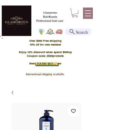
Glamorous
HairBeauty
Professional hair care
Search
Over $300 Free shipping
​10% off for new member
Enjoy 12% discount when spend $500up
Coupon code: 2023promote
Member Points Program
LEARN MORE
International shipping Available