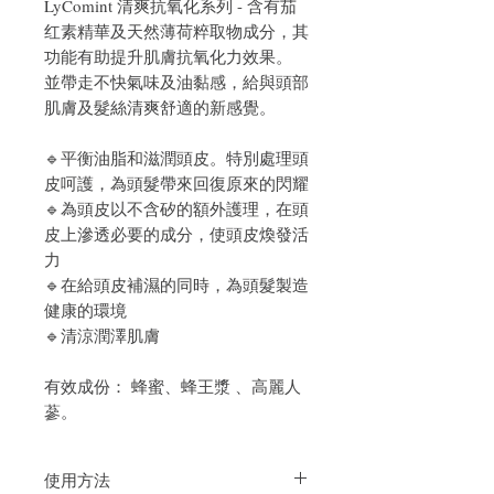
LyComint 清爽抗氧化系列 - 含有茄
红素精華及天然薄荷粹取物成分，其
功能有助提升肌膚抗氧化力效果。
並帶走不快氣味及油黏感，給與頭部
肌膚及髮絲清爽舒適的新感覺。
🔹平衡油脂和滋潤頭皮。特別處理頭
皮呵護，為頭髮帶來回復原來的閃耀
🔹為頭皮以不含矽的額外護理，在頭
皮上滲透必要的成分，使頭皮煥發活
力
🔹在給頭皮補濕的同時，為頭髮製造
健康的環境
🔹清涼潤澤肌膚
有效成份： 蜂蜜、蜂王漿 、高麗人
蔘。
使用方法