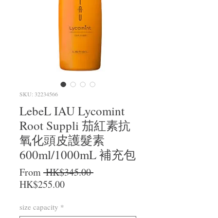
SKU: 32234566
LebeL IAU Lycomint
Root Suppli 茄紅素抗
氧化頭皮護髮素
600ml/1000mL 補充包
Regular Price
From
 HK$345.00 
Sale Price
HK$255.00
size capacity
*