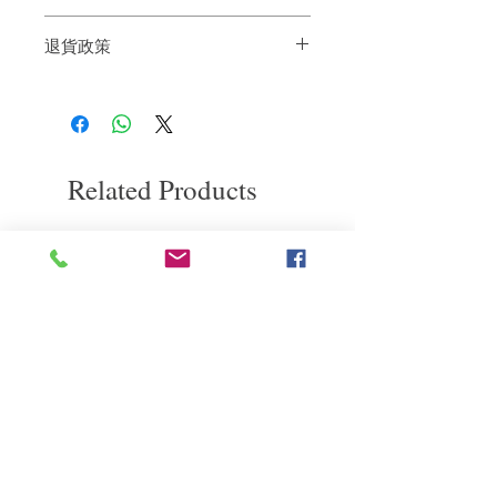
退貨政策
洗頭後，將護髮素搽上髮尾，可同時用於
頭皮，梳順並停放2-3分鐘後沖淨。
如果您對我們的產品質量不滿意，我們很
樂意退款給所有客戶。首先，您需要在收
到我們的產品後的前7天內通過電子郵件
通知我們。但是，您需要支付退回的運
費。謝謝。
Related Products
deep repair
敏感護理