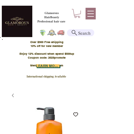
Glamorous
HairBeauty
Professional hair care
Search
Over $300 Free shipping
​10% off for new member
Enjoy 12% discount when spend $500up
Coupon code: 2023promote
Member Points Program
LEARN MORE
International shipping Available