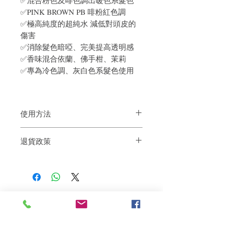
✅PINK BROWN PB 啡粉紅色調
✅極高純度的超純水 減低對頭皮的
傷害
✅消除髮色暗啞、完美提高透明感
✅香味混合依蘭、佛手柑、茉莉
✅專為冷色調、灰白色系髮色使用
使用方法
1. 濕髮後，把頭髮輕柔梳通
退貨政策
2. 取適當的用量，均勻搽上
（如中長的長度，使用約一個硬幣的份
如果您對我們的產品質量不滿意，我們很
量）
樂意退款給所有客戶。首先，您需要在收
3. 停放1 - 2分鐘後，徹底沖洗
到我們的產品後的前7天內通過電子郵件
通知我們。但是，您需要支付退回的運
費。謝謝。
Related Products