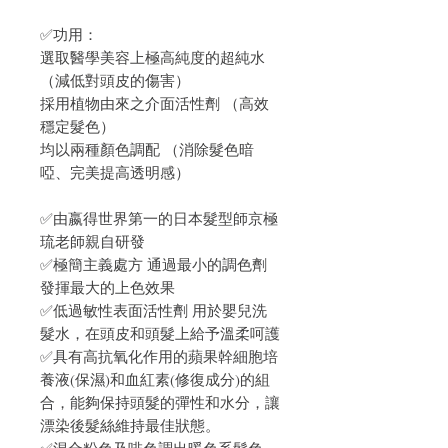
✅功用：
選取醫學美容上極高純度的超純水
（減低對頭皮的傷害）
採用植物由來之介面活性劑 （高效
穩定髮色）
均以兩種顏色調配 （消除髮色暗
啞、完美提高透明感）
✅由嬴得世界第一的日本髮型師京極
琉老師親自研發
✅極簡主義處方 通過最小的調色劑
發揮最大的上色效果
✅低過敏性表面活性劑 用於嬰兒洗
髮水，在頭皮和頭髮上給予溫柔呵護
✅具有高抗氧化作用的蘋果幹細胞培
養液(保濕)和血紅素(修復成分)的組
合，能夠保持頭髮的彈性和水分，讓
漂染後髮絲維持最佳狀態。
✅混合粉色及啡色調出暖色系髮色