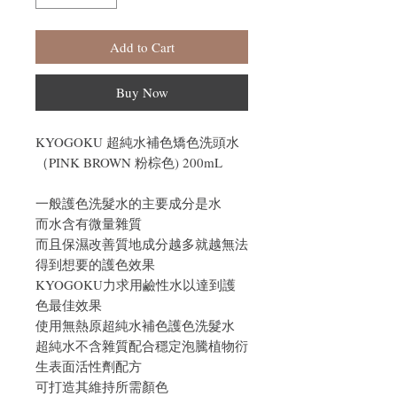
Add to Cart
Buy Now
KYOGOKU 超純水補色矯色洗頭水
（PINK BROWN 粉棕色) 200mL
一般護色洗髮水的主要成分是水
而水含有微量雜質
而且保濕改善質地成分越多就越無法
得到想要的護色效果
KYOGOKU力求用鹼性水以達到護
色最佳效果
使用無熱原超純水補色護色洗髮水
超純水不含雜質配合穩定泡騰植物衍
生表面活性劑配方
可打造其維持所需顏色