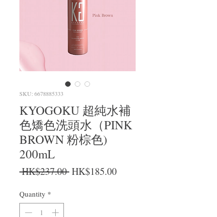
SKU: 6678885333
KYOGOKU 超純水補
色矯色洗頭水（PINK
BROWN 粉棕色)
200mL
Regular Price
Sale Price
 HK$237.00 
HK$185.00
Quantity
*