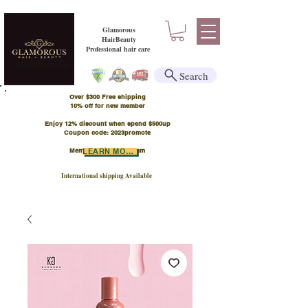
Glamorous
HairBeauty
Professional hair care
Search
Over $300 Free shipping
​10% off for new member
Enjoy 12% discount when spend $500up
Coupon code: 2023promote
Member Points Program
LEARN MORE
International shipping Available