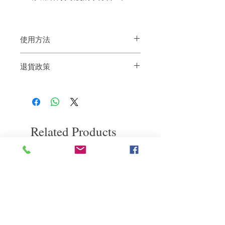
使用方法
將 HAIR.RESORT 塗抹在潮濕或乾燥的頭
退貨政策
髮上，揉成一團，您就可以開始使用了。
如果您對我們的產品質量不滿意，我們很
樂意退款給所有客戶。首先，您需要在收
到我們的產品後的前7天內通過電子郵件
通知我們。但是，您需要支付退回的運
費。謝謝。​
Related Products
deep repair
敏感護理