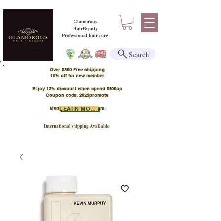
Glamorous
HairBeauty
Professional hair care
Search
Over $300 Free shipping
​10% off for new member
Enjoy 12% discount when spend $500up
Coupon code: 2023promote
Member Points Program
LEARN MORE
International shipping Available