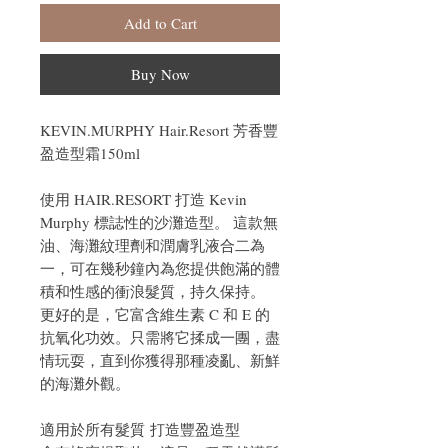
Add to Cart
Buy Now
KEVIN.MURPHY Hair.Resort 芳香豐
盈造型霜150ml
使用 HAIR.RESORT 打造 Kevin
Murphy 標誌性的沙灘造型。 這款無
油、海灘紋理劑和潤膚乳液合二為
一，可在幾秒鐘內為您提供飽滿的體
積和性感的衝浪髮質，持久保持。
更好的是，它富含維生素 C 和 E 的
抗氧化功效。只需將它揉成一團，盡
情玩耍，直到你獲得那種凌亂、新鮮
的海灘外觀。
適用於所有髮質 打造豐盈造型