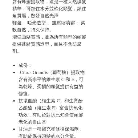
含有蜂蜜提取物，這是一種天然護髮
精華，可鎖住水分並軟化頭髮，鎖住
角質層，散發自然光澤
輕盈， 啞光造型， 無壓縮噴霧， 柔
軟自然，持久保持。
增強曲髮質感，並為所有類型的頭髮
提供蓬鬆質感造型，而且不含防腐
劑。
成份：
-Citrus Grandis（葡萄柚）提取物
含有高水平的維生素 C 和 E，可
為乾燥、受損的頭髮提供有益的
修復。
抗壞血酸（維生素 C）和生育酚
乙酸酯（維生素 E）富含抗氧化
功效，有助於對抗已知會使頭髮
老化的自由基
甘油是一種補充和修復保濕劑，
有助於保持頭髮的水分含量。