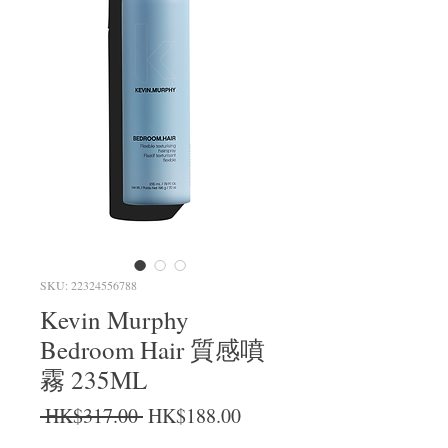
SKU: 22324556788
Kevin Murphy
Bedroom Hair 質感噴
霧 235ML
Regular Price
Sale Price
 HK$317.00 
HK$188.00