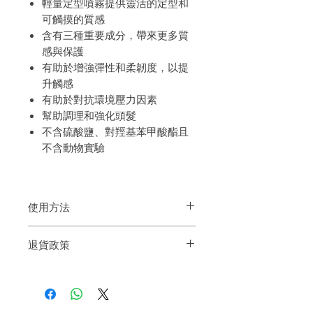
輕量定型噴霧提供靈活的定型和
可觸摸的質感
含有三種重要成分，帶來更多質
感與保護
有助於增強彈性和柔韌度，以提
升觸感
有助於對抗環境壓力因素
幫助調理和強化頭髮
不含硫酸鹽、對羥基苯甲酸酯且
不含動物實驗
使用方法
搖勻並噴灑在定型的頭髮上
退貨政策
如果您對我們的產品質量不滿意，我們很
樂意退款給所有客戶。首先，您需要在收
到我們的產品後的前7天內通過電子郵件
通知我們。但是，您需要支付退回的運