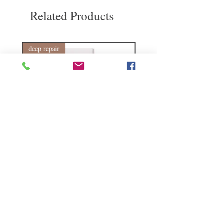
費。謝謝。​
Related Products
deep repair
敏感護理
Kerasilk Repairing 絲馭洸水
Kerastase BAIN VITAL
誘晶漾洗髮露 250ml
DERMO-CALM 頭
髮水 1000ml
Regular Price
Sale Price
HK$140.00
HK$105.00
Regular Price
HK$510.00