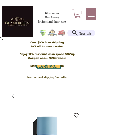
Glamorous
HairBeauty
Professional hair care
Search
Over $300 Free shipping
​10% off for new member
Enjoy 12% discount when spend $500up
Coupon code: 2023promote
Member Points Program
LEARN MORE
International shipping Available