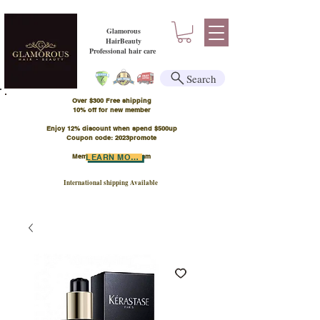
Glamorous
HairBeauty
Professional hair care
Search
Over $300 Free shipping
​10% off for new member
Enjoy 12% discount when spend $500up
Coupon code: 2023promote
Member Points Program
LEARN MORE
International shipping Available