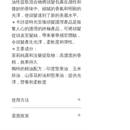
油性提取混合物將頭髮包裹在感性和
微妙的香味中。細膩的香氣和明顯的
光澤，使頭髮達到了新的美麗水平。
🔹卡詩逆時光至臻頭髮護理產品是振
奮人心的護理的終極產品，可將頭髮
從頭皮至髮絲，帶來奢華感官體驗，
令頭髮產生光澤，柔軟度和彈性。
🔹
主要成分：
茉莉純露和沒藥提取物：高濃度的香
精，效果持久
獨特的精油配方：印度聖果油﹑玉米
胚油﹑山茶花籽油和堅果油：提供光
澤，營養和柔軟度
使用方法
1) 洗髮後趁頭髮半乾之際取適量的髮尾油
退貨政策
於手心微微加溫後塗於頭髮2/3位置。
2) 使用任何造型工具、或風筒等帶熱力的
如果您對我們的產品質量不滿意，我們很
造型工具前，先塗上護髮油，防止毛鱗片