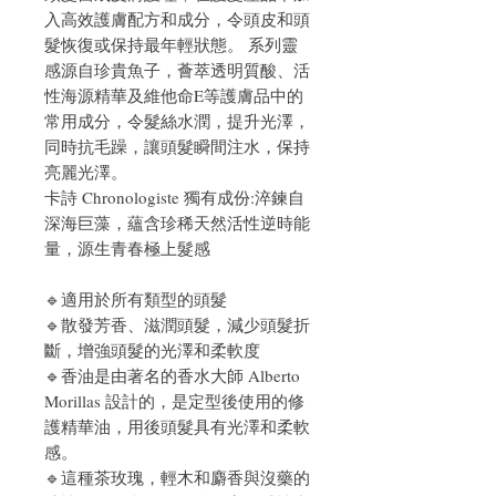
入高效護膚配方和成分，令頭皮和頭
髮恢復或保持最年輕狀態。 系列靈
感源自珍貴魚子，薈萃透明質酸、活
性海源精華及維他命E等護膚品中的
常用成分，令髮絲水潤，提升光澤，
同時抗毛躁，讓頭髮瞬間注水，保持
亮麗光澤。
卡詩 Chronologiste 獨有成份:淬鍊自
深海巨藻，蘊含珍稀天然活性逆時能
量，源生青春極上髮感
🔹
適用於所有類型的頭髮
🔹
散發芳香、滋潤頭髮，減少頭髮折
斷，增強頭髮的光澤和柔軟度
🔹香油是由著名的香水大師 Alberto
Morillas 設計的，是定型後使用的修
護精華油，用後頭髮具有光澤和柔軟
感。
🔹這種茶玫瑰，輕木和麝香與沒藥的