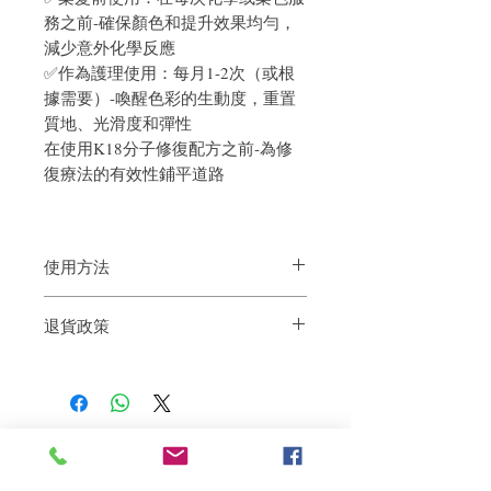
務之前-確保顏色和提升效果均勻，
減少意外化學反應
✅作為護理使用：每月1-2次（或根
據需要）-喚醒色彩的生動度，重置
質地、光滑度和彈性
在使用K18分子修復配方之前-為修
復療法的有效性鋪平道路
使用方法
染燙使用：使用前請搖勻。噴在乾燥的頭
退貨政策
髮上，浸透所有髮絲。梳理一下。讓螯合
劑處理 4 分鐘。繼續使用 K18 Mist 噴霧，
如果您對我們的產品質量不滿意，我們很
然後進行化學情序 ，最後清洗頭髮。最後
樂意退款給所有客戶。首先，您需要在收
敷上 K18 免沖洗Mask。
到我們的產品後的前7天內通過電子郵件
通知我們。但是，您需要支付退回的運
日常清理頭髮上雜質及排毒使用：4 分鐘
費。謝謝。​
處理後，根據需要加熱或延長處理時間最
Related Products
多 30 分鐘。以 K18 PEPTIDE PREP 排毒