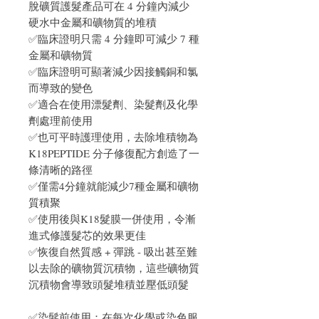
脫礦質護髮產品可在 4 分鐘內減少
硬水中金屬和礦物質的堆積
✅臨床證明只需 4 分鐘即可減少 7 種
金屬和礦物質
✅臨床證明可顯著減少因接觸銅和氯
而導致的變色
✅適合在使用漂髮劑、染髮劑及化學
劑處理前使用
✅也可平時護理使用，去除堆積物為
K18PEPTIDE 分子修復配方創造了一
條清晰的路徑
✅僅需4分鐘就能減少7種金屬和礦物
質積聚
✅使用後與K18髮膜一併使用，令漸
進式修護髮芯的效果更佳
✅恢復自然質感 + 彈跳 - 吸出甚至難
以去除的礦物質沉積物，這些礦物質
沉積物會導致頭髮堆積並壓低頭髮
✅染髮前使用：在每次化學或染色服