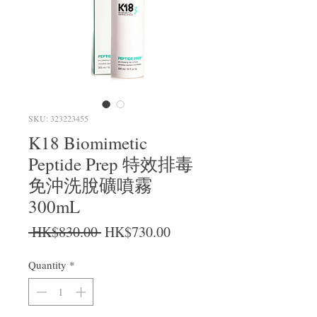
SKU: 323223455
K18 Biomimetic
Peptide Prep 特效排毒
免沖洗脫礦噴霧
300mL
Regular Price
Sale Price
 HK$830.00 
HK$730.00
Quantity
*