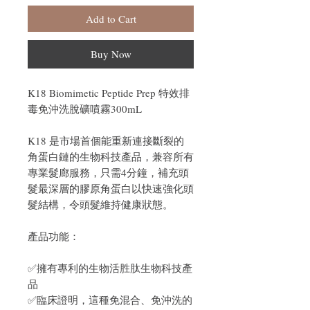
Add to Cart
Buy Now
K18 Biomimetic Peptide Prep 特效排
毒免沖洗脫礦噴霧300mL
K18 是市場首個能重新連接斷裂的
角蛋白鏈的生物科技產品，兼容所有
專業髮廊服務，只需4分鐘，補充頭
髮最深層的膠原角蛋白以快速強化頭
髮結構，令頭髮維持健康狀態。
產品功能：
✅擁有專利的生物活胜肽生物科技產
品
✅臨床證明，這種免混合、免沖洗的