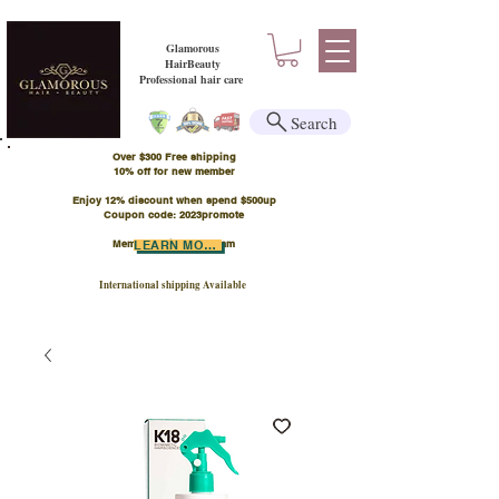
Glamorous
HairBeauty
Professional hair care
Search
Over $300 Free shipping
​10% off for new member
Enjoy 12% discount when spend $500up
Coupon code: 2023promote
Member Points Program
LEARN MORE
International shipping Available