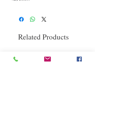
如果您對我們的產品質量不滿意，我們很
樂意退款給所有客戶。首先，您需要在收
到我們的產品後的前7天內通過電子郵件
通知我們。但是，您需要支付退回的運
費。謝謝。
Related Products
deep repair
敏感護理
Kerasilk Repairing 絲馭洸水
Kerastase BAIN VITAL