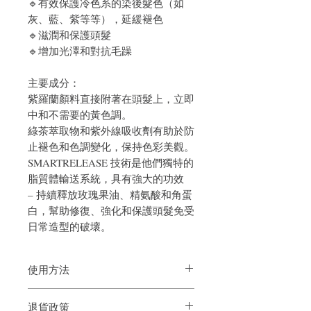
🔹
有效保護冷色系的染後髮色（如
灰、藍、紫等等），延緩褪色
🔹滋潤和保護頭髮
🔹增加光澤和對抗毛躁
主要成分：
紫羅蘭顏料直接附著在頭髮上，立即
中和不需要的黃色調。
綠茶萃取物和紫外線吸收劑有助於防
止褪色和色調變化，保持色彩美觀。
SMARTRELEASE 技術是他們獨特的
脂質體輸送系統，具有強大的功效
– 持續釋放玫瑰果油、精氨酸和角蛋
白，幫助修復、強化和保護頭髮免受
日常造型的破壞。
使用方法
取適量於頭髮上，靜待2-5分鐘後沖水。建
退貨政策
議每星期使用2-3次達更佳效果