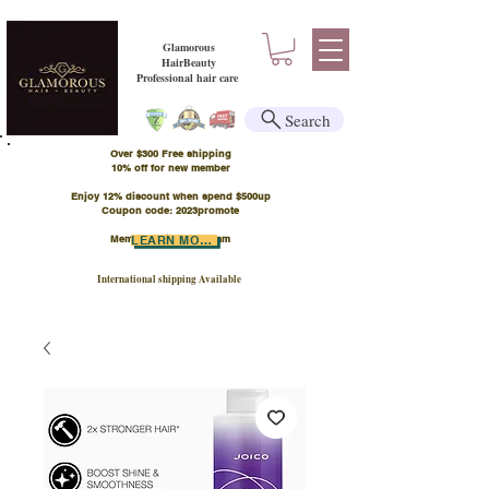
Glamorous
HairBeauty
Professional hair care
Search
Over $300 Free shipping
​10% off for new member
Enjoy 12% discount when spend $500up
Coupon code: 2023promote
Member Points Program
LEARN MORE
International shipping Available