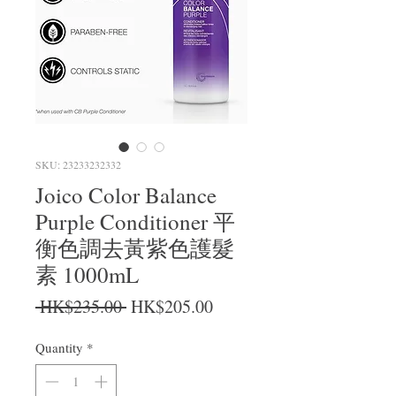
SKU: 23233232332
Joico Color Balance
Purple Conditioner 平
衡色調去黃紫色護髮
素 1000mL
Regular Price
Sale Price
 HK$235.00 
HK$205.00
Quantity
*