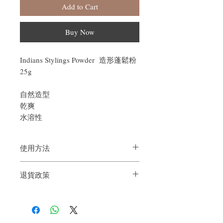
Add to Cart
Buy Now
Indians Stylings Powder 造形蓬鬆粉
25g
自然造型
乾爽
水溶性
使用方法
乾髮使用，取出適量份量放在髮根上然後
退貨政策
用手抓鬆
如果您對我們的產品質量不滿意，我們很
樂意退款給所有客戶。首先，您需要在收
到我們的產品後的前7天內通過電子郵件
通知我們。但是，您需要支付退回的運