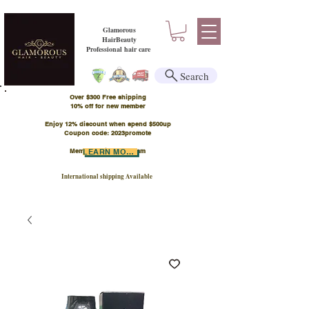
Glamorous
HairBeauty
Professional hair care
Search
Over $300 Free shipping
​10% off for new member
Enjoy 12% discount when spend $500up
Coupon code: 2023promote
Member Points Program
LEARN MORE
International shipping Available