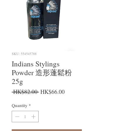
SKU: 554545788
Indians Stylings
Powder 造形蓬鬆粉
25g
Regular Price
Sale Price
 HK$82.00 
HK$66.00
Quantity
*