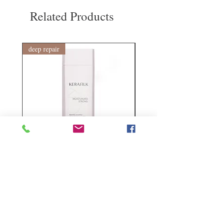
費。謝謝。
Related Products
deep repair
敏感護理
Kerasilk Repairing 絲馭洸水
Kerastase BAIN VITAL
誘晶漾洗髮露 250ml
DERMO-CALM 頭
髮水 1000ml
Regular Price
Sale Price
HK$140.00
HK$105.00
Regular Price
HK$510.00