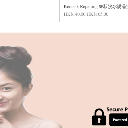
Kerasilk Repairing 絲馭洸水誘
Regular Price
Sale Price
HK$140.00
HK$105.00