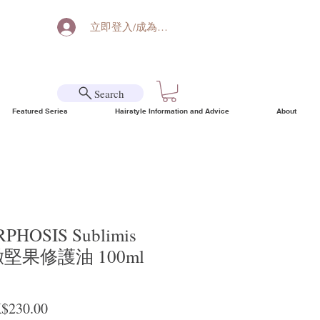
立即登入/成為會員
Search
Featured Series
Hairstyle Information and Advice
About
RPHOSIS Sublimis
 極緻堅果修護油 100ml
ular Price
Sale Price
$230.00