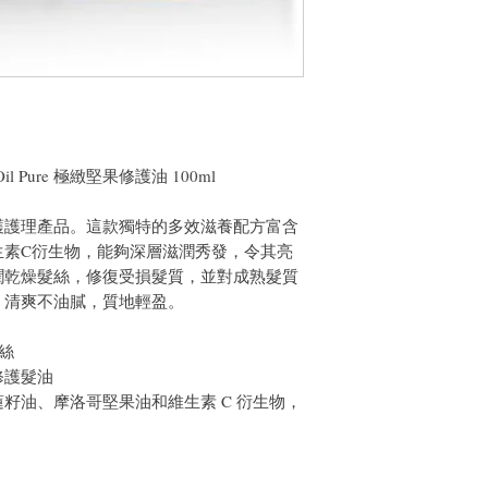
is Oil Pure 極緻堅果修護油 100ml
護護理產品。這款獨特的多效滋養配方富含
生素C衍生物，能夠深層滋潤秀發，令其亮
潤乾燥髮絲，修復受損髮質，並對成熟髮質
，清爽不油膩，質地輕盈。
絲
修護髮油
蓮籽油、摩洛哥堅果油和維生素 C 衍生物，