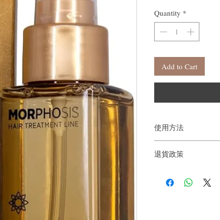
Quantity
*
Add to Cart
使用方法
如需深層護理，可將 3-
退貨政策
合（也可與其他 Morp
後沖洗乾淨。如需有效
如果您對我們的產品質
部位，輕輕按摩後吹乾
戶。首先，您需要在收
果，請塗抹於乾髮上。
件通知我們。但是，您