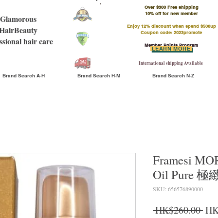
Over $300 Free shipping
​10% off for new member
Glamorous
Enjoy 12% discount when spend $500up
HairBeauty
Coupon code: 2023promote
ssional hair care
Member Points Program
LEARN MORE
International shipping Available
Brand Search A-H
Brand Search H-M
Brand Search N-Z
Framesi MO
Oil Pure
SKU: 656576890000
Reg
 HK$260.00 
HK