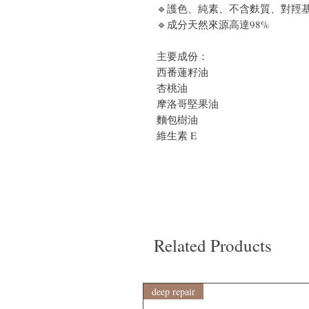
🔹護色、純素、不含麩質、對羥基苯
🔹成分天然來源高達98%
主要成份：
西番蓮籽油
杏桃油
摩洛哥堅果油
麵包樹油
維生素 E
Related Products
deep repair