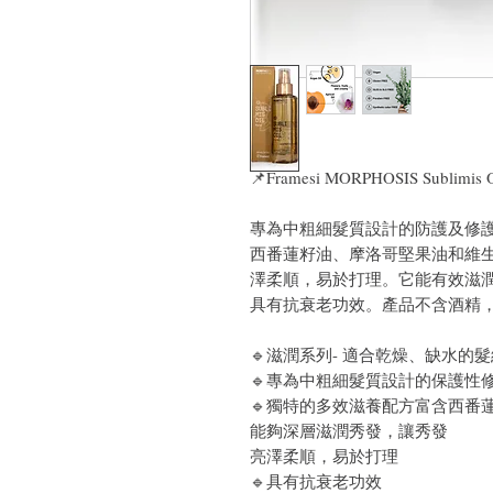
📌Framesi MORPHOSIS Sublim
專為中粗細髮質設計的防護及修
西番蓮籽油、摩洛哥堅果油和維
澤柔順，易於打理。它能有效滋
具有抗衰老功效。產品不含酒精
🔹滋潤系列- 適合乾燥、缺水的髮
🔹專為中粗細髮質設計的保護性
🔹獨特的多效滋養配方富含西番
能夠深層滋潤秀發，讓秀發
亮澤柔順，易於打理
🔹具有抗衰老功效