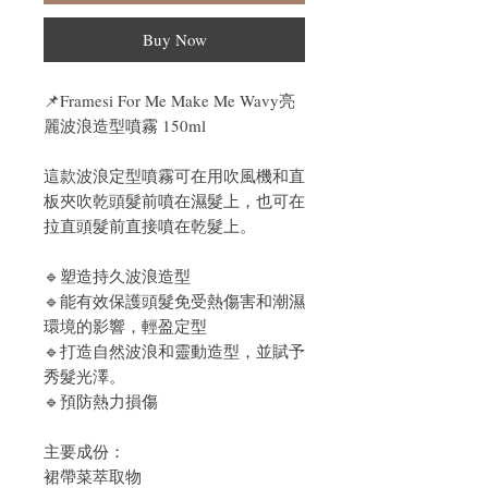
Buy Now
📌Framesi For Me Make Me Wavy亮
麗波浪造型噴霧 150ml
這款波浪定型噴霧可在用吹風機和直
板夾吹乾頭髮前噴在濕髮上，也可在
拉直頭髮前直接噴在乾髮上。
🔹塑造持久波浪造型
🔹能有效保護頭髮免受熱傷害和潮濕
環境的影響，輕盈定型
🔹打造自然波浪和靈動造型，並賦予
秀髮光澤。
🔹預防熱力損傷
主要成份：
裙帶菜萃取物