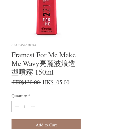
SKU: 454678944
Framesi For Me Make
Me Wavy亮麗波浪造
型噴霧 150ml
Regular Price
Sale Price
 HK$130.00 
HK$105.00
Quantity
*
Add to Cart