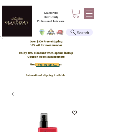
Glamorous
HairBeauty
Professional hair care
Search
Over $300 Free shipping
​10% off for new member
Enjoy 12% discount when spend $500up
Coupon code: 2023promote
Member Points Program
LEARN MORE
International shipping Available