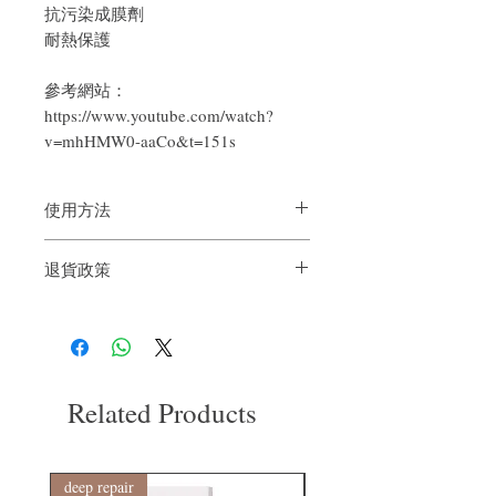
抗污染成膜劑
耐熱保護
參考網站：
https://www.youtube.com/watch?
v=mhHMW0-aaCo&t=151s
使用方法
噴在半濕頭髮上，然後風筒吹乾後利用曲
退貨政策
髮夾造型。
如果您對我們的產品質量不滿意，我們很
樂意退款給所有客戶。首先，您需要在收
到我們的產品後的前7天內通過電子郵件
通知我們。但是，您需要支付退回的運
費。謝謝。
Related Products
deep repair
敏感護理