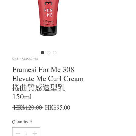
SKU: 544567854
Framesi For Me 308
Elevate Me Curl Cream
捲曲質感造型乳
150ml
Regular Price
Sale Price
 HK$120.00 
HK$95.00
Quantity
*