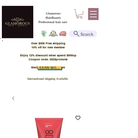
Glamorous
HairBeauty
Professional hair care
Search
Over $300 Free shipping
​10% off for new member
Enjoy 12% discount when spend $500up
Coupon code: 2023promote
Member Points Program
LEARN MORE
International shipping Available