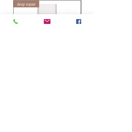
deep repair
敏感護理
Kerasilk Repairing 絲馭洸水
Kerastase BAIN VITAL
誘晶漾洗髮露 250ml
DERMO-CALM 頭
髮水 1000ml
Regular Price
Sale Price
HK$140.00
HK$105.00
Regular Price
HK$510.00
Follow Us