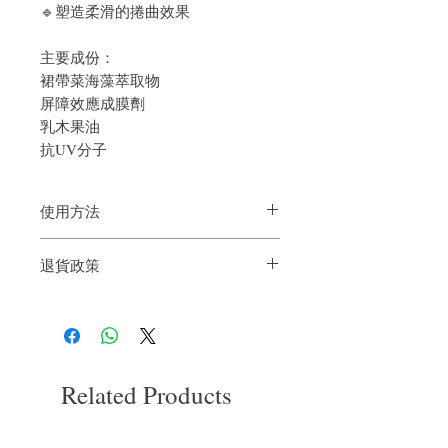
🔹塑造柔滑的捲曲效果
主要成份：
裙帶菜海藻萃取物
屏障效應成膜劑
乳木果油
抗UV分子
使用方法
平均塗放在濕髮上，並利用造型烘罩器把
退貨政策
頭髮烘乾或待其自然晾乾
如果您對我們的產品質量不滿意，我們很
樂意退款給所有客戶。首先，您需要在收
到我們的產品後的前7天內通過電子郵件
通知我們。但是，您需要支付退回的運
費。謝謝。
Related Products