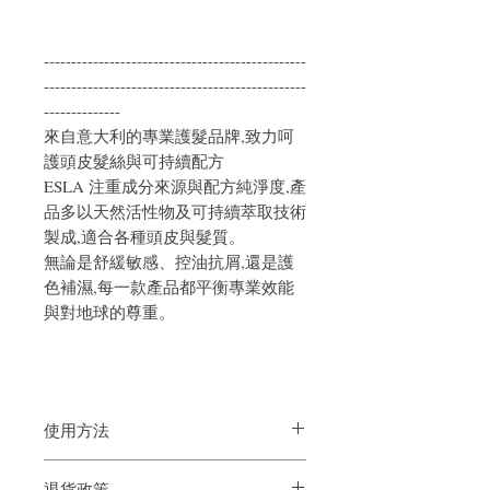
------------------------------------------------
------------------------------------------------
--------------
來自意大利的專業護髮品牌,致力呵
護頭皮髮絲與可持續配方
ESLA 注重成分來源與配方純淨度,產
品多以天然活性物及可持續萃取技術
製成,適合各種頭皮與髮質。
無論是舒緩敏感、控油抗屑,還是護
色補濕,每一款產品都平衡專業效能
與對地球的尊重。
使用方法
塗抹在濕髮或染過色的頭髮上，輕輕按摩
退貨政策
頭皮，然後徹底沖洗。