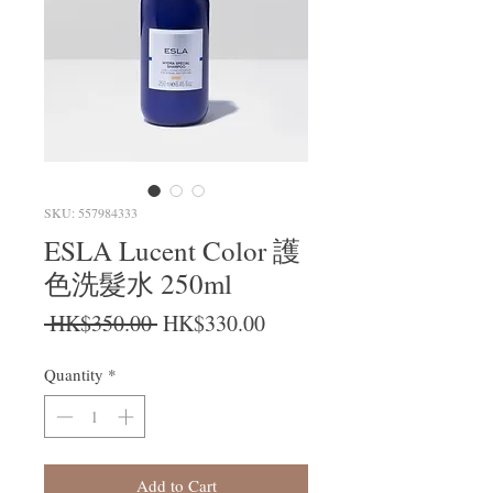
SKU: 557984333
ESLA Lucent Color 護
色洗髮水 250ml
Regular Price
Sale Price
 HK$350.00 
HK$330.00
Quantity
*
Add to Cart