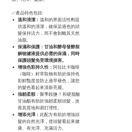
✅產品特色包括:
溫和清潔：
溫和的界面活性劑提
供溫和的清潔，確保染過色的頭
髮保持活力，而不會剝離其天然
油脂。
保濕和保護：甘油和酵母發酵裂
解物濾液提供必需的保濕，同時
保護頭髮免受環境損害。
增強色彩持久性：
阿拉比卡咖啡
（咖啡）籽萃取物有助於保持色
彩鮮豔度並防止過早褪色，讓您
的髮色看起來清新亮麗。
強韌柔順
：聚季銨鹽-7 和硬脂酸
甘油酯有助於強韌柔順頭髮，改
善其質地和易打理性。
增添光澤：
此配方有助於增強頭
髮的自然光澤，使頭髮看起來健
康、有光澤、充滿活力。