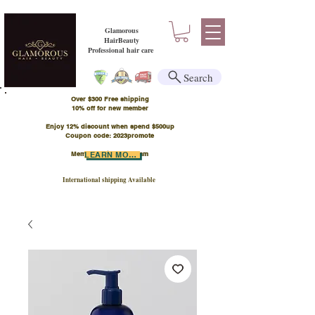
Glamorous
HairBeauty
Professional hair care
Search
Over $300 Free shipping
​10% off for new member
Enjoy 12% discount when spend $500up
Coupon code: 2023promote
Member Points Program
LEARN MORE
International shipping Available