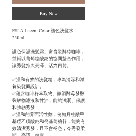
Buy Now
ESLA Lucent Color 護色洗髮水
250ml
護色保濕洗髮露。富含發酵綠咖啡，
並輔以葡萄糖酸鈉的協同螯合作用，
讓秀髮持久亮澤、活力四射。
✅溫和有效的洗髮精，專為清潔和滋
養染髮而設計。
✅蘊含咖啡籽萃取物、釀酒酵母發酵
裂解物濾液和甘油，能夠滋潤、保護
和強韌秀發
✅溫和的界面活性劑，例如月桂酰甲
基羥乙磺酸鈉和癸基葡糖苷，能夠有
效清潔秀發，且不會褪色，令秀發柔
順、亮澤、健康。