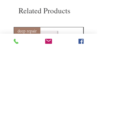
費。謝謝。​
Related Products
deep repair
敏感護理
Kerasilk Repairing 絲馭洸水
Kerastase BAIN VITAL
誘晶漾洗髮露 250ml
DERMO-CALM 頭
髮水 1000ml
Regular Price
Sale Price
HK$140.00
HK$105.00
Regular Price
HK$510.00