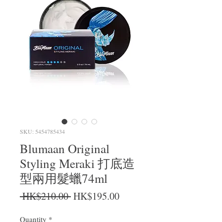
SKU: 5454785434
Blumaan Original
Styling Meraki 打底造
型兩用髮蠟74ml
Regular Price
Sale Price
 HK$210.00 
HK$195.00
Quantity
*