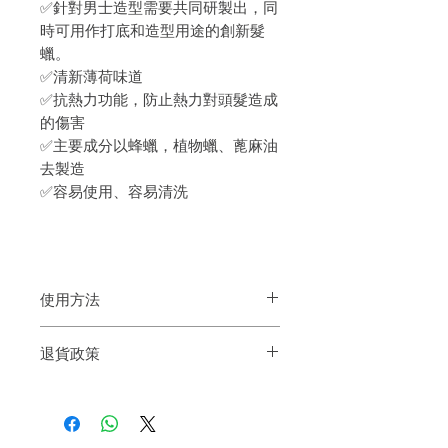
✅針對男士造型需要共同研製出，同
時可用作打底和造型用途的創新髮
蠟。
✅清新薄荷味道
✅抗熱力功能，防止熱力對頭髮造成
的傷害
✅主要成分以蜂蠟，植物蠟、蓖麻油
去製造
✅容易使用、容易清洗
使用方法
取出適量於掌心搓開，均匀塗上頭髮，塑
退貨政策
造理想造型即可
如果您對我們的產品質量不滿意，我們很
樂意退款給所有客戶。首先，您需要在收
到我們的產品後的前7天內通過電子郵件
通知我們。但是，您需要支付退回的運