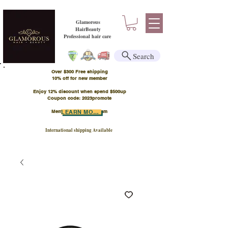
Glamorous
HairBeauty
Professional hair care
Search
Over $300 Free shipping
​10% off for new member
Enjoy 12% discount when spend $500up
Coupon code: 2023promote
Member Points Program
LEARN MORE
International shipping Available