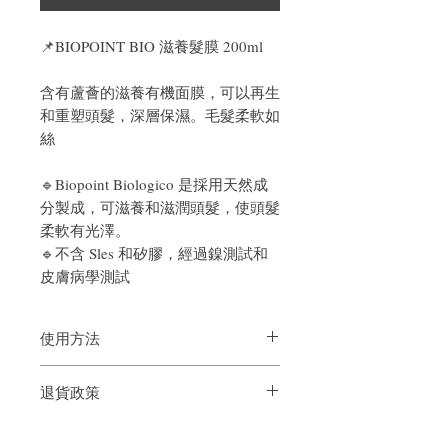
📌
BIOPOINT BIO 滋養髮膜 200ml
含有蘆薈的滋養有機面膜，可以再生
和重塑頭髮，深層保濕。毛髮柔軟如
絲
🔹Biopoint Biologico 是採用天然成
分製成，可滋養和滋潤頭髮，使頭髮
柔軟有光澤。
🔹
不含 Sles 和矽膠，經過鎳測試和
皮膚病學測試
使用方法
洗髮後，塗抹在用毛巾擦乾的頭髮上，保
退貨政策
留並沖洗。
如果您對我們的產品質量不滿意，我們很
樂意退款給所有客戶。首先，您需要在收