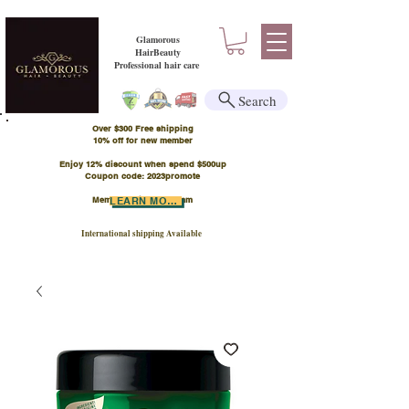
Glamorous
HairBeauty
Professional hair care
Search
Over $300 Free shipping
​10% off for new member
Enjoy 12% discount when spend $500up
Coupon code: 2023promote
Member Points Program
LEARN MORE
International shipping Available