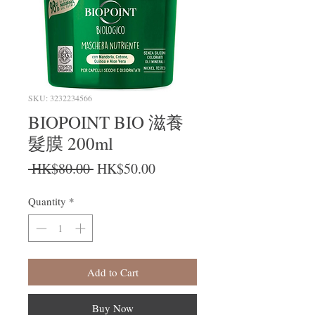
SKU: 3232234566
BIOPOINT BIO 滋養
髮膜 200ml
Regular Price
Sale Price
 HK$80.00 
HK$50.00
Quantity
*
Add to Cart
Buy Now