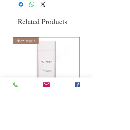
到我們的產品後的前7天內通過電子郵件
通知我們。但是，您需要支付退回的運
費。謝謝。
Related Products
deep repair
敏感護理
Kerasilk Repairing 絲馭洸水
Kerastase BAIN VITAL
誘晶漾洗髮露 250ml
DERMO-CALM 頭
髮水 1000ml
Regular Price
Sale Price
HK$140.00
HK$105.00