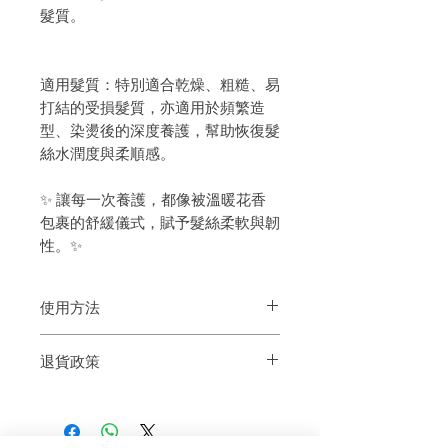
髮質。
適用髮質：特別適合乾燥、粗糙、易
打結的受損髮質，亦適用於頻繁造
型、染燙後的深度養護，幫助恢復髮
絲水潤度與柔順感。
✨ 讓每一次養護，都像被溫暖花香
包裹的舒緩儀式，賦予髮絲柔軟與韌
性。✨
使用方法
洗髮後，取適量護髮素均勻塗抹於髮中至
退貨政策
髮尾，輕輕按摩1-2分鐘，隨後徹底沖洗。
搭配同系列洗髮產品，效果更佳。
如果您對我們的產品質量不滿意，我們很
樂意退款給所有客戶。首先，您需要在收
到我們的產品後的前7天內通過電子郵件