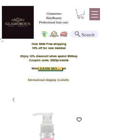
Glamorous
HairBeauty
Professional hair care
Search
Over $300 Free shipping
​10% off for new member
Enjoy 12% discount when spend $500up
Coupon code: 2023promote
Member Points Program
LEARN MORE
International shipping Available