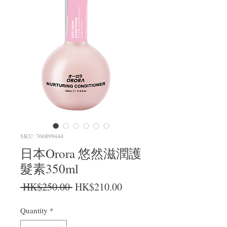
SKU: 766899444
日本Orora 悠然滋潤護
髮素350ml
Regular Price
Sale Price
 HK$250.00 
HK$210.00
Quantity
*