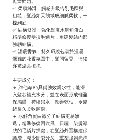
乾燥問題。
✅ 柔順絲滑，觸感升級告別毛躁與
粗糙，髮絲如天鵝絨般細膩柔軟，一
梳到底。
✅ 結構修護，強化韌度水解角蛋白
精準修復受損毛鱗片，重建髮絲內部
強韌結構。
✅ 溫暖香氣，持久環繞包裹於溫暖
優雅的花香氛圍中，髮間留香，情緒
亦被溫柔擁抱。
主要成分：
🔸 維他命B5具備強效親水性，能深
入髮芯補充水分，並在表面形成輕盈
保濕膜，持續鎖水、改善乾枯，令髮
絲長久柔軟順滑。
🔸 水解角蛋白微分子結構更易滲
透，精準修復因吹風、日曬、染燙導
致的毛鱗片損傷，在髮絲外圍構建保
護層，減少斷裂分叉，重塑強韌亮澤