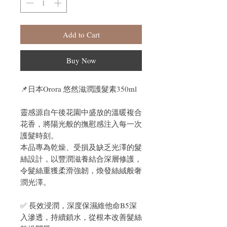
Add to Cart
Buy Now
📌日本Orora 悠然滋潤護髮素350ml
靈感源自午後花園中盛放的溫暖複合
花香，將陽光般的撫慰感注入每一次
護髮時刻。
本品專為乾燥、受損及缺乏光澤的髮
絲設計，以豐潤滋養結合深層修護，
令髮絲重獲柔滑強韌，煥發絲絨般奢
潤光澤。
✅ 長效浸潤，深度保濕維他命B5深
入滲透，持續鎖水，從根本改善髮絲