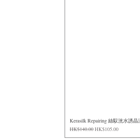
Kerasilk Repairing 絲馭洸水誘
Regular Price
Sale Price
HK$140.00
HK$105.00