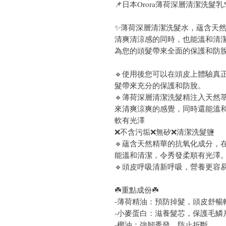
📌
日本Orora薄荷深層清潔洗髮乳5
✨薄荷深層清潔洗髮水，蘊含天
清爽清涼感的同時，也能溫和清潔
為您的頭髮帶來全面的保護和防
🔹
使用後您可以在頭皮上體驗真
髮帶來充分的保護和防脫。
🔹薄荷深層清潔洗髮精注入天然
來清爽涼爽的感覺，同時還能溫
軟有光澤
❌不含污垢❌無矽❌清潔洗髮鹽
🔹蘊含天然精華的抗氧化成分，
能溫和清潔，令秀發柔順有光澤
🔹頭皮呼吸清新呼吸，營養更容
☘️重點成份☘️
-薄荷精油：預防掉髮，頭皮舒暢
-小麥蛋白：滋養髮芯，保護毛鱗
-椰油：強韌秀發，防止折斷