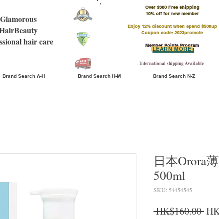
Over $300 Free shipping
​10% off for new member
Glamorous
Enjoy 12% discount when spend $500up
HairBeauty
Coupon code: 2023promote
ssional hair care
Member Points Program
LEARN MORE
International shipping Available
Brand Search A-H
Brand Search H-M
Brand Search N-Z
日本Oror
500ml
SKU: 54454545
Reg
 HK$160.00 
HK