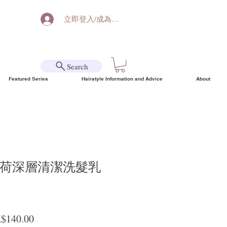
立即登入/成為會員
Search
Featured Series
Hairstyle Information and Advice
About
a薄荷深層清潔洗髮乳
ular Price
Sale Price
$140.00