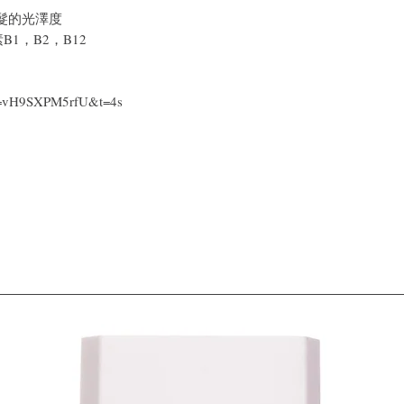
髮的光澤度
1，B2，B12
?v=vH9SXPM5rfU&t=4s