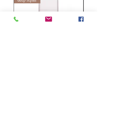
Kerasilk Repairing 絲馭洸水
Kerastase BAIN VITAL
誘晶漾洗髮露 250ml
DERMO-CALM 頭
髮水 1000ml
Regular Price
Sale Price
HK$140.00
HK$105.00
Regular Price
HK$510.00
Follow Us