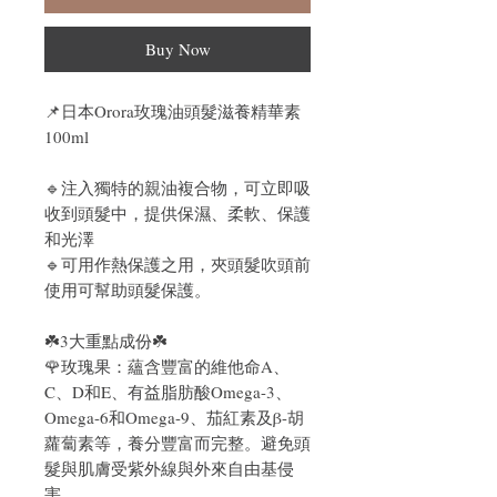
Buy Now
📌
日本Orora玫瑰油頭髮滋養精華素
100ml
🔹
注入獨特的親油複合物，可立即吸
收到頭髮中，提供保濕、柔軟、保護
和光澤
🔹可用作熱保護之用，夾頭髮吹頭前
使用可幫助頭髮保護。
☘️3大重點成份☘️
🌹玫瑰果：蘊含豐富的維他命A、
C、D和E、有益脂肪酸Omega-3、
Omega-6和Omega-9、茄紅素及β-胡
蘿蔔素等，養分豐富而完整。避免頭
髮與肌膚受紫外線與外來自由基侵
害。