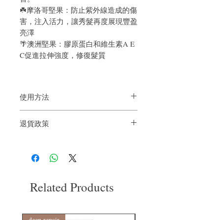
☘️摩洛哥堅果：防止紫外線造成的傷
害，注入活力，讓秀髮再度展現豐盈
亮澤
🌴澳洲堅果：膠原蛋白和維生素A E
C促進拉伸強度，修復髮質
使用方法
濕髮乾髮也適用；修復受損的髮質，以防
退貨政策
止頭髮毛躁未端開叉，取適量於手中，塗
在耳以下至髮尾的頭髮部份，以增強光
如果您對我們的產品質量不滿意，我們很
澤。
樂意退款給所有客戶。首先，您需要在收
到我們的產品後的前7天內通過電子郵件
通知我們。但是，您需要支付退回的運
費。謝謝。
Related Products
deep repair
敏感護理