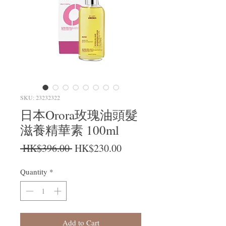
SKU: 23232322
日本Orora玫瑰油頭髮
滋養精華素 100ml
Regular Price
Sale Price
 HK$396.00 
HK$230.00
Quantity
*
Add to Cart