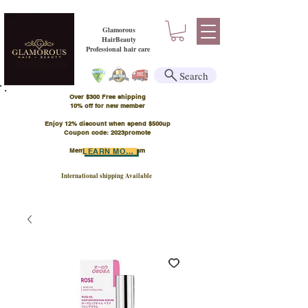
Glamorous
HairBeauty
Professional hair care
Search
Over $300 Free shipping
​10% off for new member
Enjoy 12% discount when spend $500up
Coupon code: 2023promote
Member Points Program
LEARN MORE
International shipping Available