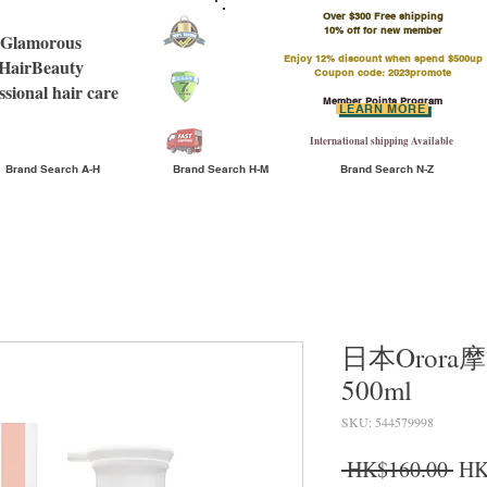
Over $300 Free shipping
​10% off for new member
Glamorous
Enjoy 12% discount when spend $500up
HairBeauty
Coupon code: 2023promote
ssional hair care
Member Points Program
LEARN MORE
International shipping Available
Brand Search A-H
Brand Search H-M
Brand Search N-Z
日本Oror
500ml
SKU: 544579998
Reg
 HK$160.00 
HK