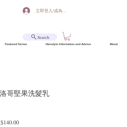
立即登入/成為會員
Search
Featured Series
Hairstyle Information and Advice
About
a摩洛哥堅果洗髮乳
ular Price
Sale Price
$140.00