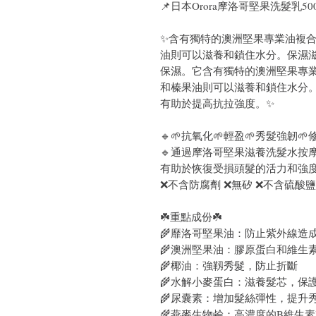
📌
日本Orora摩洛哥堅果洗髮乳500
✨含有獨特的澳洲堅果專業油複
油則可以滋養和鎖住水分。保濕
保濕。它含有獨特的澳洲堅果專
和榛果油則可以滋養和鎖住水分。維
有助於提高抗拉強度。✨
🔹
🌱抗氧化🌱輕盈🌱秀髮強韌
🔹通過摩洛哥堅果滋養洗髮水按摩
有助於恢復受損頭髮的活力和強
❌不含防腐劑 ❌無矽 ❌不含硫酸鹽
☘️重點成份☘️
🌾靡洛哥堅果油：防止紫外線造
🌾澳洲堅果油：膠原蛋白和維生素
🌾椰油：強靱秀髮，防止折斷
🌾水解小麥蛋白：滋養髮芯，保
🌾尿囊素：增加髮絲彈性，提升
🌾燕麥生物鹼：高濃度的B維生素B