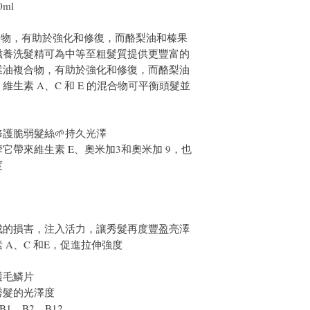
ml
合物，有助於強化和修復，而酪梨油和榛果
滋養洗髮精可為中等至粗髮質提供更豐富的
業油複合物，有助於強化和修復，而酪梨油
生素 A、C 和 E 的混合物可平衡頭髮並
修護脆弱髮絲🌱持久光澤
它帶來維生素 E、奧米加3和奧米加 9，也
度
成的損害，注入活力，讓秀髮再度豐盈亮澤
 A、C 和E，促進拉伸強度
護毛鱗片
秀髮的光澤度
1、B2、B12