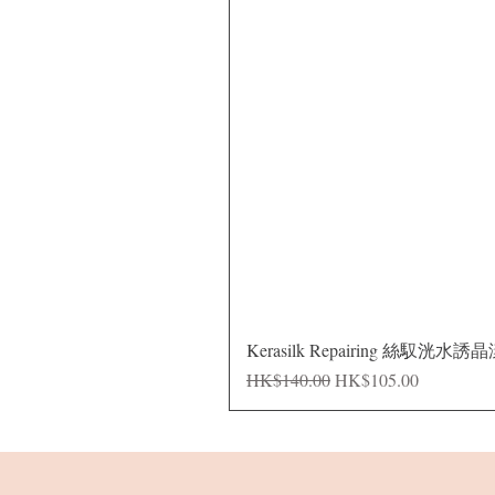
Kerasilk Repairing 絲馭洸水誘
Regular Price
Sale Price
HK$140.00
HK$105.00