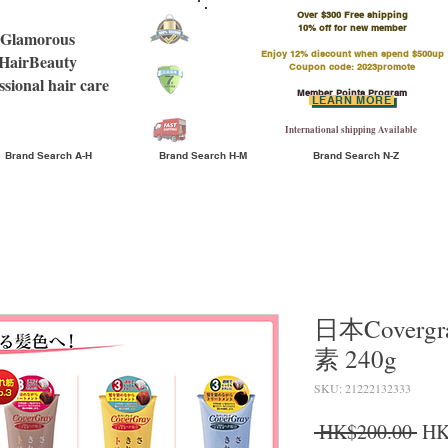
Over $300 Free shipping
​10% off for new member
Glamorous
Enjoy 12% discount when spend $500up
HairBeauty
Coupon code: 2023promote
ssional hair care
Member Points Program
LEARN MORE
International shipping Available
Brand Search A-H
Brand Search H-M
Brand Search N-Z
日本Coverg
素 240g
SKU: 21222132333
Reg
 HK$200.00 
HK