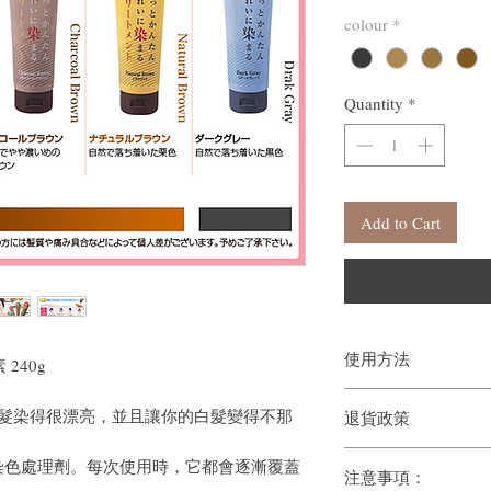
colour
*
Quantity
*
Add to Cart
使用方法
 240g
洗髮後，將水徹底瀝乾
頭髮染得很漂亮，並且讓你的白髮變得不那
退貨政策
重點塗抹在白髮上，盡
用粗梳子撫平，停留約5
如果您對我們的產品質
如果你想染得更牢固，
染色處理劑。每次使用時，它都會逐漸覆蓋
注意事項：
戶。首先，您需要在收