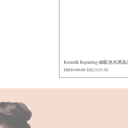
Kerasilk Repairing 絲馭洸水誘
Regular Price
Sale Price
HK$140.00
HK$105.00