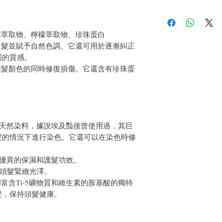
件通知我們。但是，您
●若肌膚不適合，請停
疹，請特別小心。
●使用前請務必進行皮
茄萃取物、檸檬萃取物、珍珠蛋白
【斑貼試驗方法】
白髮並賦予自然色調。它還可用於逐漸糾正
(1)先用肥皂水徹底清
麗的質感。
輕擦拭。
頭髮顏色的同時修復損傷。它還含有珍珠蛋
(2) 接下來，取10
乾燥，放置48小時，
(3)使用前48小時請
脹、刺激等異常情況，
●請注意不要進入眼睛
水徹底沖洗。
●如果沾到身體、毛巾
性天然染料，據說埃及豔後曾使用過，其巨
●請置於兒童接觸不到
髮的情況下進行染色。它還可以在染色時修
●如果不徹底沖洗，顏
能會沾到衣服、毛巾、
有優異的保濕和護髮功效。
●如果處理顏色殘留在
予頭髮緊緻光澤。
落。
富含Ti-5礦物質和維生素的胺基酸的獨特
髮，保持頭髮健康。