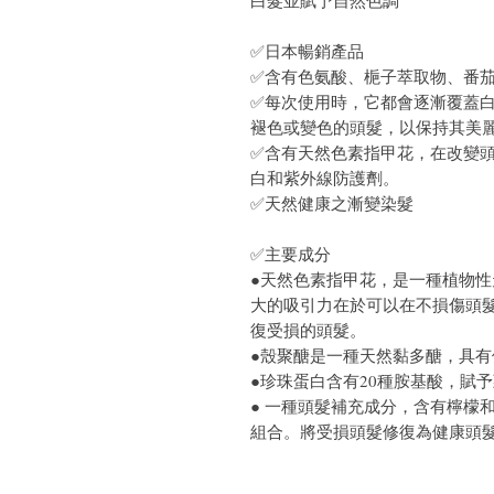
白髮並賦予自然色調
✅日本暢銷產品
✅含有色氨酸、梔子萃取物、番
✅每次使用時，它都會逐漸覆蓋
褪色或變色的頭髮，以保持其美
✅含有天然色素指甲花，在改變
白和紫外線防護劑。
✅天然健康之漸變染髮
✅主要成分
●天然色素指甲花，是一種植物
大的吸引力在於可以在不損傷頭
復受損的頭髮。
●殼聚醣是一種天然黏多醣，具
●珍珠蛋白含有20種胺基酸，賦
● 一種頭髮補充成分，含有檸檬和
組合。將受損頭髮修復為健康頭