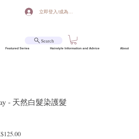
立即登入/成為會員
Search
Featured Series
Hairstyle Information and Advice
About
ray - 天然白髮染護髮
ular Price
Sale Price
$125.00