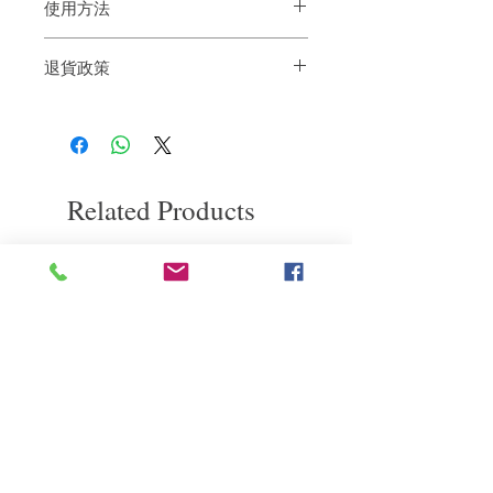
使用方法
-每週使用2次就能維持極佳的觸感。
退貨政策
1支建議分3-4次使用，以達至最佳效果。
-用法：正常洗髮程序及護髮素後，把護理
如果您對我們的產品質量不滿意，我們很
凝膠按壓於手掌心均勻抹開後使用在髮中
樂意退款給所有客戶。首先，您需要在收
尾段，放置3-5分鐘然後冲洗。
到我們的產品後的前7天內通過電子郵件
-在家中也能重置髮質最佳狀態。
通知我們。但是，您需要支付退回的運
費。謝謝。​
Related Products
deep repair
敏感護理