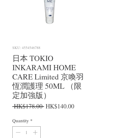
SKU: 4554546788
日本 TOKIO
INKARAMI HOME
CARE Limited 京喚羽
恆潤護理 50ML （限
定加強版）
Regular Price
Sale Price
 HK$178.00 
HK$140.00
Quantity
*