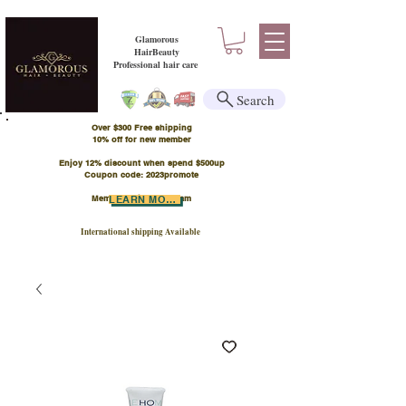
Glamorous
HairBeauty
Professional hair care
Search
Over $300 Free shipping
​10% off for new member
Enjoy 12% discount when spend $500up
Coupon code: 2023promote
Member Points Program
LEARN MORE
International shipping Available